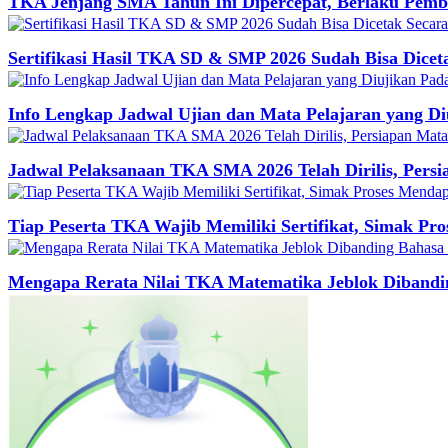
TKA Jenjang SMA Tahun Ini Dipercepat, Berlaku Pemb
Sertifikasi Hasil TKA SD & SMP 2026 Sudah Bisa Dicet
Info Lengkap Jadwal Ujian dan Mata Pelajaran yang 
Jadwal Pelaksanaan TKA SMA 2026 Telah Dirilis, Pers
Tiap Peserta TKA Wajib Memiliki Sertifikat, Simak 
Mengapa Rerata Nilai TKA Matematika Jeblok Dibandin