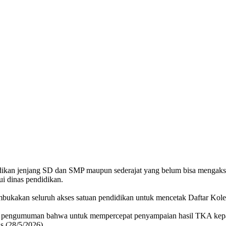
idikan jenjang SD dan SMP maupun sederajat yang belum bisa mengaks
i dinas pendidikan.
mbukakan seluruh akses satuan pendidikan untuk mencetak Daftar K
n pengumuman bahwa untuk mempercepat penyampaian hasil TKA kepad
s (28/5/2026).