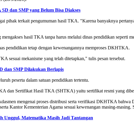
A SD dan SMP yang Belum Bisa Diakses
agai pihak terkait pengumuman hasil TKA. "Karena banyaknya pertan
ng mengakses hasil TKA tanpa harus melalui dinas pendidikan sepert
 dinas pendidikan tetap dengan kewenangannya memproses DKHTKA.
sesuai mekanisme yang telah ditetapkan," tulis pesan tersebut.
SD dan SMP Dilakukan Berlapis
ruh peserta dalam satuan pendidikan tertentu.
an Sertifikat Hasil TKA (SHTKA) yaitu sertifikat resmi yang diberi
kdasmen mengenai proses distribusi serta verifikasi DKHTKA bahwa 
 serta Kantor Kementerian Agama sesuai kewenangan masing-masing. S
ih Unggul, Matematika Masih Jadi Tantangan