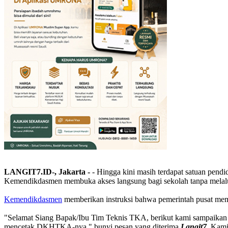
LANGIT7.ID-, Jakarta -
- Hingga kini masih terdapat satuan pend
Kemendikdasmen membuka akses langsung bagi sekolah tanpa melalu
Kemendikdasmen
memberikan instruksi bahwa pemerintah pusat me
"Selamat Siang Bapak/Ibu Tim Teknis TKA, berikut kami sampaika
mencetak DKHTKA-nya," bunyi pesan yang diterima
Langit7
, Kami