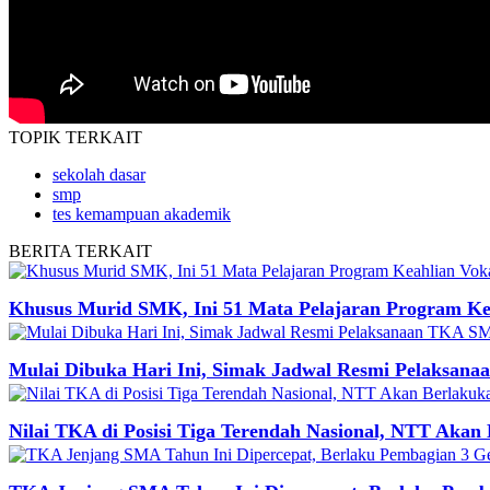
TOPIK
TERKAIT
sekolah dasar
smp
tes kemampuan akademik
BERITA
TERKAIT
Khusus Murid SMK, Ini 51 Mata Pelajaran Program Ke
Mulai Dibuka Hari Ini, Simak Jadwal Resmi Pelaksan
Nilai TKA di Posisi Tiga Terendah Nasional, NTT Akan