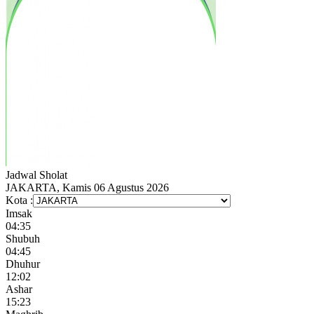
Jadwal
Sholat
JAKARTA, Kamis 06 Agustus 2026
Kota :
Imsak
04:35
Shubuh
04:45
Dhuhur
12:02
Ashar
15:23