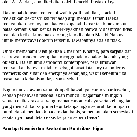
oleh Ali Audah, dan diterbitkan oleh Penerbit Pustaka Jaya.
Dalam bab khusus mengenai wafatnya Rasulullah, Haekal
melakukan dekonstruksi terhadap argumentasi Umar. Haekal
mengajukan pertanyaan akademis apakah Umar telah melampaui
batas kemanusiaan ketika ia berkeyakinan bahwa Muhammad tidak
mati dan ketika ia memaksa orang lain di dalam Masjid Nabawi
untuk memercayai doktrin tersebut. Jawabannya adalah tidak.
Untuk memahami jalan pikiran Umar bin Khattab, para sarjana dan
sejarawan modern sering kali menggunakan analogi kosmis yang
objektif. Dalam ilmu astronomi kontemporer, para ilmuwan
menyatakan bahwa matahari sebagai pusat tata surya akan terus
memercikkan sinar dan energinya sepanjang waktu sebelum tiba
masanya ia kehabisan daya sama sekali.
Bagi manusia awam yang hidup di bawah pancaran sinar tersebut,
sebuah pertanyaan rasional akan muncul: bagaimana mungkin
sebuah entitas raksasa yang memancarkan cahaya serta kehangatan,
yang menjadi kausa prima bagi kelangsungan seluruh kehidupan di
bumi, dapat mendadak padam dan habis, sementara alam semesta di
sekitarnya masih tetap eksis berjalan seperti biasa?
Analogi Kosmis dan Keabadian Kontribusi Figur