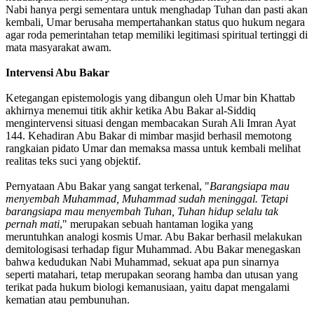
Nabi hanya pergi sementara untuk menghadap Tuhan dan pasti akan
kembali, Umar berusaha mempertahankan status quo hukum negara
agar roda pemerintahan tetap memiliki legitimasi spiritual tertinggi di
mata masyarakat awam.
Intervensi Abu Bakar
Ketegangan epistemologis yang dibangun oleh Umar bin Khattab
akhirnya menemui titik akhir ketika Abu Bakar al-Siddiq
mengintervensi situasi dengan membacakan Surah Ali Imran Ayat
144. Kehadiran Abu Bakar di mimbar masjid berhasil memotong
rangkaian pidato Umar dan memaksa massa untuk kembali melihat
realitas teks suci yang objektif.
Pernyataan Abu Bakar yang sangat terkenal, "
Barangsiapa mau
menyembah Muhammad, Muhammad sudah meninggal. Tetapi
barangsiapa mau menyembah Tuhan, Tuhan hidup selalu tak
pernah mati
," merupakan sebuah hantaman logika yang
meruntuhkan analogi kosmis Umar. Abu Bakar berhasil melakukan
demitologisasi terhadap figur Muhammad. Abu Bakar menegaskan
bahwa kedudukan Nabi Muhammad, sekuat apa pun sinarnya
seperti matahari, tetap merupakan seorang hamba dan utusan yang
terikat pada hukum biologi kemanusiaan, yaitu dapat mengalami
kematian atau pembunuhan.