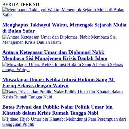
BERITA
TERKAIT
Menghapus Takhayul Waktu, Menengok Sejarah Mulia
di Bulan Safar
Antara Ketegasan Umar dan Diplomasi Nabi:
Membaca Sisi Manajemen Krisis Daulah Islam
Muwafaqat Umar: Ketika Intuisi Hukum Sang Al-
Faruq Selaras dengan Wahyu
Batas Privasi dan Publik: Nalar Politik Umar bin
Khattab dalam Krisis Rumah Tangga Nabi