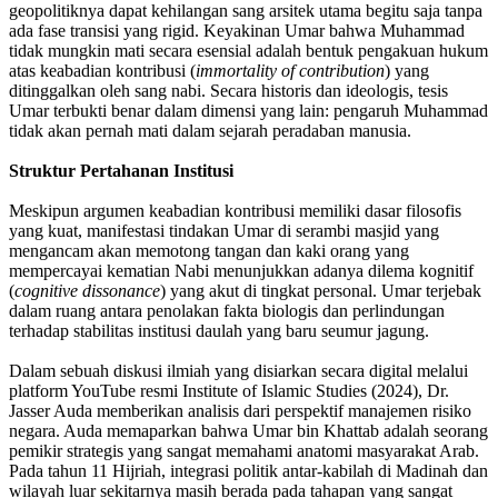
geopolitiknya dapat kehilangan sang arsitek utama begitu saja tanpa
ada fase transisi yang rigid. Keyakinan Umar bahwa Muhammad
tidak mungkin mati secara esensial adalah bentuk pengakuan hukum
atas keabadian kontribusi (
immortality of contribution
) yang
ditinggalkan oleh sang nabi. Secara historis dan ideologis, tesis
Umar terbukti benar dalam dimensi yang lain: pengaruh Muhammad
tidak akan pernah mati dalam sejarah peradaban manusia.
Struktur Pertahanan Institusi
Meskipun argumen keabadian kontribusi memiliki dasar filosofis
yang kuat, manifestasi tindakan Umar di serambi masjid yang
mengancam akan memotong tangan dan kaki orang yang
mempercayai kematian Nabi menunjukkan adanya dilema kognitif
(
cognitive dissonance
) yang akut di tingkat personal. Umar terjebak
dalam ruang antara penolakan fakta biologis dan perlindungan
terhadap stabilitas institusi daulah yang baru seumur jagung.
Dalam sebuah diskusi ilmiah yang disiarkan secara digital melalui
platform YouTube resmi Institute of Islamic Studies (2024), Dr.
Jasser Auda memberikan analisis dari perspektif manajemen risiko
negara. Auda memaparkan bahwa Umar bin Khattab adalah seorang
pemikir strategis yang sangat memahami anatomi masyarakat Arab.
Pada tahun 11 Hijriah, integrasi politik antar-kabilah di Madinah dan
wilayah luar sekitarnya masih berada pada tahapan yang sangat