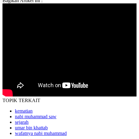
Bagikan Artikel Ini :
TOPIK
TERKAIT
kematian
nabi muhammad saw
sejarah
umar bin khattab
wafatnya nabi muhammad