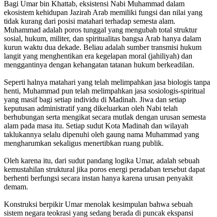
Bagi Umar bin Khattab, eksistensi Nabi Muhammad dalam
ekosistem kehidupan Jazirah Arab memiliki fungsi dan nilai yang
tidak kurang dari posisi matahari terhadap semesta alam.
Muhammad adalah poros tunggal yang mengubah total struktur
sosial, hukum, militer, dan spiritualitas bangsa Arab hanya dalam
kurun waktu dua dekade. Beliau adalah sumber transmisi hukum
langit yang menghentikan era kegelapan moral (jahiliyah) dan
menggantinya dengan kehangatan tatanan hukum berkeadilan.
Seperti halnya matahari yang telah melimpahkan jasa biologis tanpa
henti, Muhammad pun telah melimpahkan jasa sosiologis-spiritual
yang masif bagi setiap individu di Madinah. Jiwa dan setiap
keputusan administratif yang dikeluarkan oleh Nabi telah
berhubungan serta mengikat secara mutlak dengan urusan semesta
alam pada masa itu. Setiap sudut Kota Madinah dan wilayah
taklukannya selalu dipenuhi oleh gaung nama Muhammad yang
mengharumkan sekaligus menertibkan ruang publik.
Oleh karena itu, dari sudut pandang logika Umar, adalah sebuah
kemustahilan struktural jika poros energi peradaban tersebut dapat
berhenti berfungsi secara instan hanya karena urusan penyakit
demam.
Konstruksi berpikir Umar menolak kesimpulan bahwa sebuah
sistem negara teokrasi yang sedang berada di puncak ekspansi