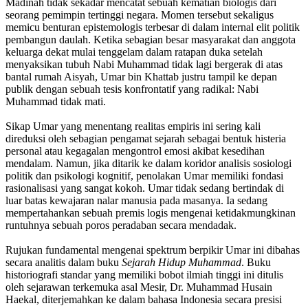
Madinah tidak sekadar mencatat sebuah kematian biologis dari
seorang pemimpin tertinggi negara. Momen tersebut sekaligus
memicu benturan epistemologis terbesar di dalam internal elit politik
pembangun daulah. Ketika sebagian besar masyarakat dan anggota
keluarga dekat mulai tenggelam dalam ratapan duka setelah
menyaksikan tubuh Nabi Muhammad tidak lagi bergerak di atas
bantal rumah Aisyah, Umar bin Khattab justru tampil ke depan
publik dengan sebuah tesis konfrontatif yang radikal: Nabi
Muhammad tidak mati.
Sikap Umar yang menentang realitas empiris ini sering kali
direduksi oleh sebagian pengamat sejarah sebagai bentuk histeria
personal atau kegagalan mengontrol emosi akibat kesedihan
mendalam. Namun, jika ditarik ke dalam koridor analisis sosiologi
politik dan psikologi kognitif, penolakan Umar memiliki fondasi
rasionalisasi yang sangat kokoh. Umar tidak sedang bertindak di
luar batas kewajaran nalar manusia pada masanya. Ia sedang
mempertahankan sebuah premis logis mengenai ketidakmungkinan
runtuhnya sebuah poros peradaban secara mendadak.
Rujukan fundamental mengenai spektrum berpikir Umar ini dibahas
secara analitis dalam buku
Sejarah Hidup Muhammad
. Buku
historiografi standar yang memiliki bobot ilmiah tinggi ini ditulis
oleh sejarawan terkemuka asal Mesir, Dr. Muhammad Husain
Haekal, diterjemahkan ke dalam bahasa Indonesia secara presisi