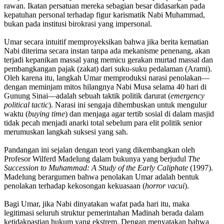
rawan. Ikatan persatuan mereka sebagian besar didasarkan pada
kepatuhan personal terhadap figur karismatik Nabi Muhammad,
bukan pada institusi birokrasi yang impersonal.
Umar secara intuitif memproyeksikan bahwa jika berita kematian
Nabi diterima secara instan tanpa ada mekanisme penenang, akan
terjadi kepanikan massal yang memicu gerakan murtad massal dan
pembangkangan pajak (zakat) dari suku-suku pedalaman (Arami).
Oleh karena itu, langkah Umar memproduksi narasi penolakan—
dengan meminjam mitos hilangnya Nabi Musa selama 40 hari di
Gunung Sinai—adalah sebuah taktik politik darurat (
emergency
political tactic
). Narasi ini sengaja dihembuskan untuk mengulur
waktu (
buying time
) dan menjaga agar tertib sosial di dalam masjid
tidak pecah menjadi anarki total sebelum para elit politik senior
merumuskan langkah suksesi yang sah.
Pandangan ini sejalan dengan teori yang dikembangkan oleh
Profesor Wilferd Madelung dalam bukunya yang berjudul
The
Succession to Muhammad: A Study of the Early Caliphate
(1997).
Madelung berargumen bahwa penolakan Umar adalah bentuk
penolakan terhadap kekosongan kekuasaan (
horror vacui
).
Bagi Umar, jika Nabi dinyatakan wafat pada hari itu, maka
legitimasi seluruh struktur pemerintahan Madinah berada dalam
ketidakpastian hukum yang ekstrem. Dengan menyatakan bahwa