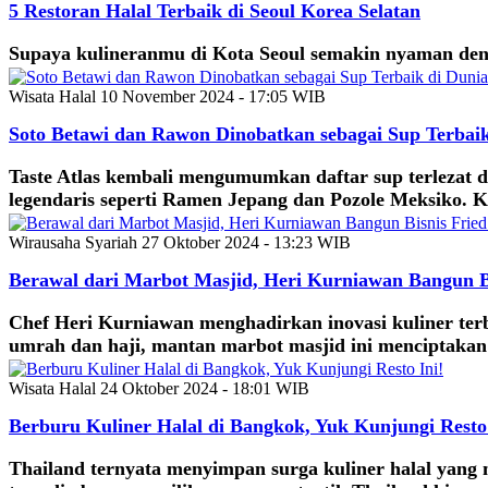
5 Restoran Halal Terbaik di Seoul Korea Selatan
Supaya kulineranmu di Kota Seoul semakin nyaman dengan
Wisata Halal
10 November 2024 - 17:05 WIB
Soto Betawi dan Rawon Dinobatkan sebagai Sup Terbaik 
Taste Atlas kembali mengumumkan daftar sup terlezat 
legendaris seperti Ramen Jepang dan Pozole Meksiko. 
Wirausaha Syariah
27 Oktober 2024 - 13:23 WIB
Berawal dari Marbot Masjid, Heri Kurniawan Bangun Bi
Chef Heri Kurniawan menghadirkan inovasi kuliner terb
umrah dan haji, mantan marbot masjid ini menciptakan
Wisata Halal
24 Oktober 2024 - 18:01 WIB
Berburu Kuliner Halal di Bangkok, Yuk Kunjungi Resto 
Thailand ternyata menyimpan surga kuliner halal yang