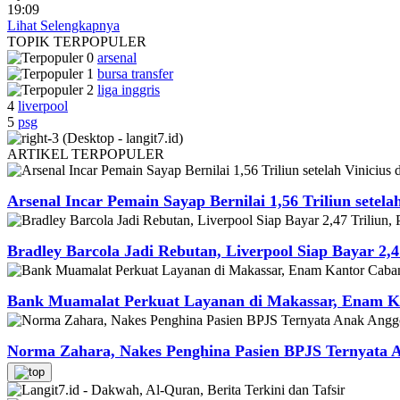
19:09
Lihat Selengkapnya
TOPIK
TERPOPULER
arsenal
bursa transfer
liga inggris
4
liverpool
5
psg
ARTIKEL
TERPOPULER
Arsenal Incar Pemain Sayap Bernilai 1,56 Triliun setela
Bradley Barcola Jadi Rebutan, Liverpool Siap Bayar 2,4
Bank Muamalat Perkuat Layanan di Makassar, Enam Ka
Norma Zahara, Nakes Penghina Pasien BPJS Ternyata