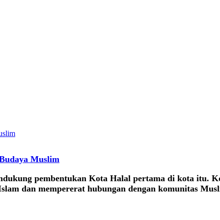
n Budaya Muslim
ukung pembentukan Kota Halal pertama di kota itu. Kot
 Islam dan mempererat hubungan dengan komunitas Musl