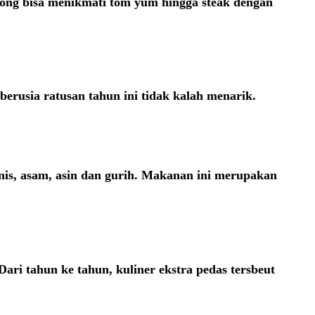
ncong bisa menikmati tom yum hingga steak dengan
rusia ratusan tahun ini tidak kalah menarik.
anis, asam, asin dan gurih. Makanan ini merupakan
ri tahun ke tahun, kuliner ekstra pedas tersbeut