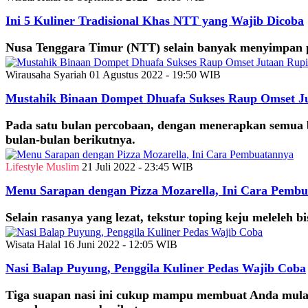
Ini 5 Kuliner Tradisional Khas NTT yang Wajib Dicoba
Nusa Tenggara Timur (NTT) selain banyak menyimpan po
Wirausaha Syariah
01 Agustus 2022 - 19:50 WIB
Mustahik Binaan Dompet Dhuafa Sukses Raup Omset J
Pada satu bulan percobaan, dengan menerapkan semua 
bulan-bulan berikutnya.
Lifestyle Muslim
21 Juli 2022 - 23:45 WIB
Menu Sarapan dengan Pizza Mozarella, Ini Cara Pemb
Selain rasanya yang lezat, tekstur toping keju meleleh 
Wisata Halal
16 Juni 2022 - 12:05 WIB
Nasi Balap Puyung, Penggila Kuliner Pedas Wajib Coba
Tiga suapan nasi ini cukup mampu membuat Anda mulai