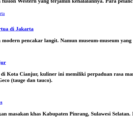
a fusion Western yang terjamin kehalalannya. Para pela
tua di Jakarta
an modern pencakar langit. Namun museum-museum yang be
jur
 di Kota Cianjur, kuliner ini memiliki perpaduan rasa m
Geco (tauge dan tauco).
s
n masakan khas Kabupaten Pinrang, Sulawesi Selatan. Da