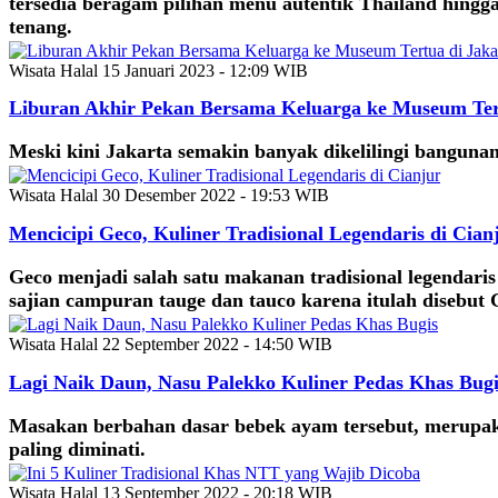
tersedia beragam pilihan menu autentik Thailand hingg
tenang.
Wisata Halal
15 Januari 2023 - 12:09 WIB
Liburan Akhir Pekan Bersama Keluarga ke Museum Ter
Meski kini Jakarta semakin banyak dikelilingi bangun
Wisata Halal
30 Desember 2022 - 19:53 WIB
Mencicipi Geco, Kuliner Tradisional Legendaris di Cian
Geco menjadi salah satu makanan tradisional legendaris
sajian campuran tauge dan tauco karena itulah disebut 
Wisata Halal
22 September 2022 - 14:50 WIB
Lagi Naik Daun, Nasu Palekko Kuliner Pedas Khas Bugi
Masakan berbahan dasar bebek ayam tersebut, merupaka
paling diminati.
Wisata Halal
13 September 2022 - 20:18 WIB