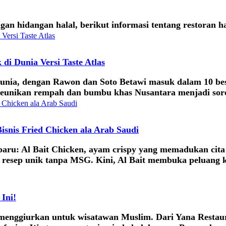
 hidangan halal, berikut informasi tentang restoran hal
di Dunia Versi Taste Atlas
dunia, dengan Rawon dan Soto Betawi masuk dalam 10 bes
Keunikan rempah dan bumbu khas Nusantara menjadi soro
snis Fried Chicken ala Arab Saudi
aru: Al Bait Chicken, ayam crispy yang memadukan cita 
 resep unik tanpa MSG. Kini, Al Bait membuka peluang k
Ini!
 menggiurkan untuk wisatawan Muslim. Dari Yana Restau