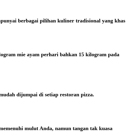
nyai berbagai pilihan kuliner tradisional yang khas
logram mie ayam perhari bahkan 15 kilogram pada
mudah dijumpai di setiap restoran pizza.
n memenuhi mulut Anda, namun tangan tak kuasa