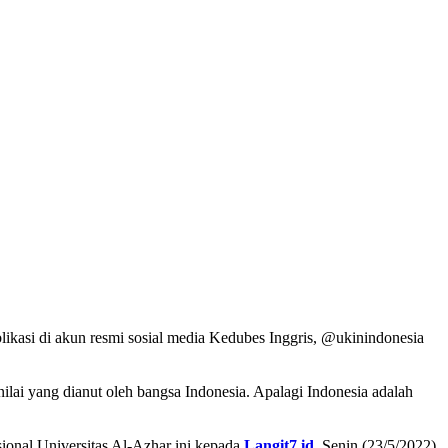
likasi di akun resmi sosial media Kedubes Inggris, @ukinindonesia
ilai yang dianut oleh bangsa Indonesia. Apalagi Indonesia adalah
sional Universitas Al-Azhar ini kepada
Langit7.id
, Senin (23/5/2022).