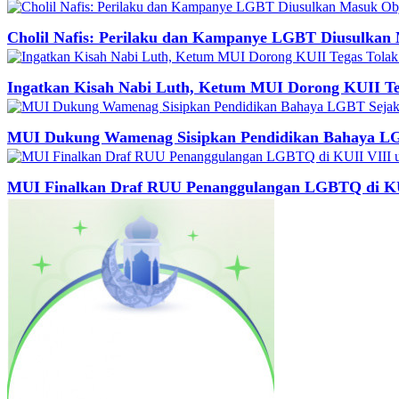
Cholil Nafis: Perilaku dan Kampanye LGBT Diusulka
Ingatkan Kisah Nabi Luth, Ketum MUI Dorong KUII T
MUI Dukung Wamenag Sisipkan Pendidikan Bahaya LG
MUI Finalkan Draf RUU Penanggulangan LGBTQ di KU