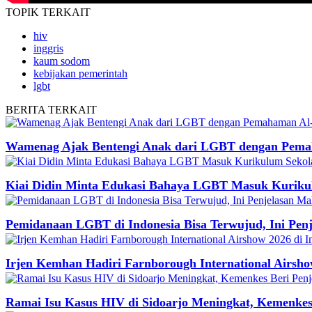
TOPIK
TERKAIT
hiv
inggris
kaum sodom
kebijakan pemerintah
lgbt
BERITA
TERKAIT
Wamenag Ajak Bentengi Anak dari LGBT dengan Pema
Kiai Didin Minta Edukasi Bahaya LGBT Masuk Kuriku
Pemidanaan LGBT di Indonesia Bisa Terwujud, Ini Pe
Irjen Kemhan Hadiri Farnborough International Airsho
Ramai Isu Kasus HIV di Sidoarjo Meningkat, Kemenkes