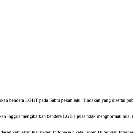
rkan bendera LGBT pada Sabtu pekan lalu. Tindakan yang disertai pub
kan Inggris mengibarkan bendera LGBT jelas tidak menghormati nilai-n
ndasan kebijakan luar negeri Indonesia,” kata Dosen Hubungan Interna