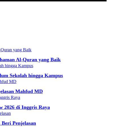
haman Al-Quran yang Baik
lum Sekolah hingga Kampus
njelasan Mahfud MD
w 2026 di Inggris Raya
 Beri Penjelasan