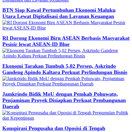
BTN Siap Kawal Pertumbuhan Ekonomi Maluku
Utara Lewat Digitalisasi dan Layanan Keuangan
RI Dorong Ekonomi Biru ASEAN Berbasis Masyarakat
Pesisir lewat ASEAN-ID Blue
Ekonomi Tarakan Tumbuh 5,02 Persen, Askrindo
Gandeng Apindo Kaltara Perkuat Perlindungan Bisnis
Jamkrindo Bidik MoU dengan Pemkab Pohuwato,
Penjaminan Proyek Disiapkan Perkuat Pembangunan
Daerah
Konspirasi Pengusaha dan Oposisi di Tengah