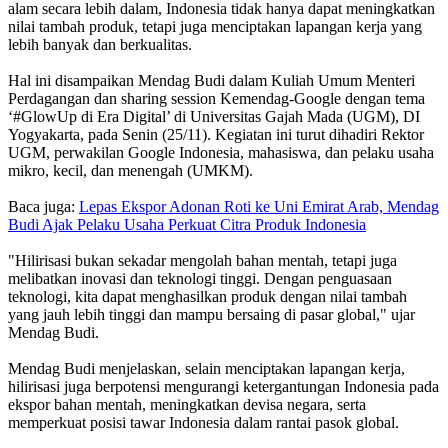
alam secara lebih dalam, Indonesia tidak hanya dapat meningkatkan
nilai tambah produk, tetapi juga menciptakan lapangan kerja yang
lebih banyak dan berkualitas.
Hal ini disampaikan Mendag Budi dalam Kuliah Umum Menteri
Perdagangan dan sharing session Kemendag-Google dengan tema
‘#GlowUp di Era Digital’ di Universitas Gajah Mada (UGM), DI
Yogyakarta, pada Senin (25/11). Kegiatan ini turut dihadiri Rektor
UGM, perwakilan Google Indonesia, mahasiswa, dan pelaku usaha
mikro, kecil, dan menengah (UMKM).
Baca juga:
Lepas Ekspor Adonan Roti ke Uni Emirat Arab, Mendag
Budi Ajak Pelaku Usaha Perkuat Citra Produk Indonesia
"Hilirisasi bukan sekadar mengolah bahan mentah, tetapi juga
melibatkan inovasi dan teknologi tinggi. Dengan penguasaan
teknologi, kita dapat menghasilkan produk dengan nilai tambah
yang jauh lebih tinggi dan mampu bersaing di pasar global," ujar
Mendag Budi.
Mendag Budi menjelaskan, selain menciptakan lapangan kerja,
hilirisasi juga berpotensi mengurangi ketergantungan Indonesia pada
ekspor bahan mentah, meningkatkan devisa negara, serta
memperkuat posisi tawar Indonesia dalam rantai pasok global.