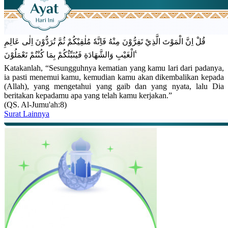
قُلْ اِنَّ الْمَوْتَ الَّذِيْ تَفِرُّوْنَ مِنْهُ فَاِنَّهٗ مُلٰقِيْكُمْ ثُمَّ تُرَدُّوْنَ اِلٰى عَالِمِ
الْغَيْبِ وَالشَّهَادَةِ فَيُنَبِّئُكُمْ بِمَا كُنْتُمْ تَعْمَلُوْنَ ࣖ
Katakanlah, “Sesungguhnya kematian yang kamu lari dari padanya,
ia pasti menemui kamu, kemudian kamu akan dikembalikan kepada
(Allah), yang mengetahui yang gaib dan yang nyata, lalu Dia
beritakan kepadamu apa yang telah kamu kerjakan.”
(QS. Al-Jumu'ah:8)
Surat Lainnya