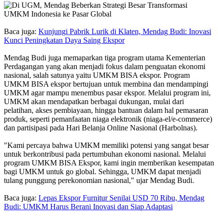
Baca juga:
Kunjungi Pabrik Lurik di Klaten, Mendag Budi: Inovasi
Kunci Peningkatan Daya Saing Ekspor
Mendag Budi juga memaparkan tiga program utama Kementerian
Perdagangan yang akan menjadi fokus dalam penguatan ekonomi
nasional, salah satunya yaitu UMKM BISA ekspor. Program
UMKM BISA ekspor bertujuan untuk membina dan mendampingi
UMKM agar mampu menembus pasar ekspor. Melalui program ini,
UMKM akan mendapatkan berbagai dukungan, mulai dari
pelatihan, akses pembiayaan, hingga bantuan dalam hal pemasaran
produk, seperti pemanfaatan niaga elektronik (niaga-el/e-commerce)
dan partisipasi pada Hari Belanja Online Nasional (Harbolnas).
"Kami percaya bahwa UMKM memiliki potensi yang sangat besar
untuk berkontribusi pada pertumbuhan ekonomi nasional. Melalui
program UMKM BISA Ekspor, kami ingin memberikan kesempatan
bagi UMKM untuk go global. Sehingga, UMKM dapat menjadi
tulang punggung perekonomian nasional," ujar Mendag Budi.
Baca juga:
Lepas Ekspor Furnitur Senilai USD 70 Ribu, Mendag
Budi: UMKM Harus Berani Inovasi dan Siap Adaptasi