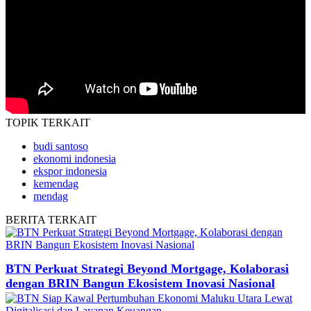
TOPIK
TERKAIT
budi santoso
ekonomi indonesia
ekspor indonesia
kemendag
mendag
BERITA
TERKAIT
BTN Perkuat Strategi Beyond Mortgage, Kolaborasi
dengan BRIN Bangun Ekosistem Inovasi Nasional