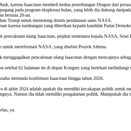
usk, karena Isaacman membeli kedua penerbangan Dragon dari perusa
pegang pada program eksplorasi bulan, yang lebih dia dukung daripada
n berusia 20-an.
ahan Trump untuk memotong drastis pendanaan sains NASA.
cman karena sumbangan yang diberikan kepada kandidat Partai Demokr
uk pencalonan ulang Isaacman, pejabat sementara kepala NASA, Sean 
an untuk mereformasi NASA, yang disebut Proyek Athena.
tuk menggagalkan pencalonan ulang Isaacman dengan mencapnya sebag
 setebal 62 halaman itu di depan Kongres yang bertekad melindungi s
erusaha menunda konfirmasi Isaacman hingga tahun 2026.
nnya di akhir 2024 adalah apakah dia memiliki kecakapan politik untu
rbangnya. Namun dia tidak memiliki pengalaman politik. Mampukah dia
elas, ya.