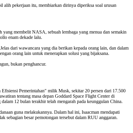
alih pekerjaan itu, membiarkan dirinya diperiksa soal urusan
alah yang membelit NASA, sebuah lembaga yang menua dan semakin
ollo enam dekade lalu.
Jelas dari wawancara yang dia berikan kepada orang lain, dan dalam
ngan orang lain untuk menerapkan solusi yang bijaksana.
angun, bukan penghancur.
Efisiensi Pemerintahan" milik Musk, sekitar 20 persen dari 17.500
awatiran tentang masa depan Goddard Space Flight Center di
g dalam 12 bulan terakhir telah mengarah pada keunggulan China.
anaan guna melakukannya. Dalam hal ini, Isaacman mendapati
lak sebagian besar pemotongan tersebut dalam RUU anggaran.