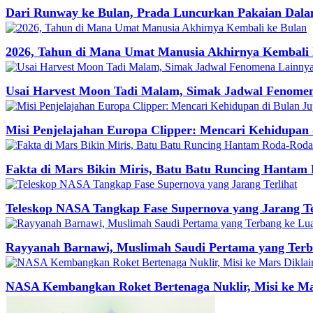
Dari Runway ke Bulan, Prada Luncurkan Pakaian Dal
2026, Tahun di Mana Umat Manusia Akhirnya Kembali 
Usai Harvest Moon Tadi Malam, Simak Jadwal Fenomen
Misi Penjelajahan Europa Clipper: Mencari Kehidupan 
Fakta di Mars Bikin Miris, Batu Batu Runcing Hantam 
Teleskop NASA Tangkap Fase Supernova yang Jarang Te
Rayyanah Barnawi, Muslimah Saudi Pertama yang Terb
NASA Kembangkan Roket Bertenaga Nuklir, Misi ke Ma