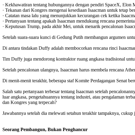
· Kekhawatiran tentang hubungannya dengan pendiri SpaceX, Elon M
· Tekanan dari Kongres mengenai kesediaan Isaacman untuk tetap ber
· Catatan masa lalu yang menunjukkan kecurangan cek ketika Isaacma
· Pertanyaan tentang apakah Isaacman mendukung rencana pemerint
· Keputusan Trump, pada akhir Mei, untuk menarik pencalonan Isaa
Setelah suara-suara kunci di Gedung Putih membangun argumen unt
Di antara tindakan Duffy adalah membocorkan rencana rinci Isaacm
Tim Duffy juga mendorong kontraktor ruang angkasa tradisional un
Setelah pencalonan ulangnya, Isaacman harus membela rencana Athena
Di menit-menit terakhir, beberapa staf Komite Perdagangan Senat b
Salah satu pertanyaan terbesar tentang Isaacman setelah pencalona
luar angkasa, pengetahuannya tentang industri, atau pengalaman te
dan Kongres yang terpecah?
Jawabannya setelah dia melewati setahun terakhir tampaknya, cukup j
Seorang Pembangun, Bukan Penghancur