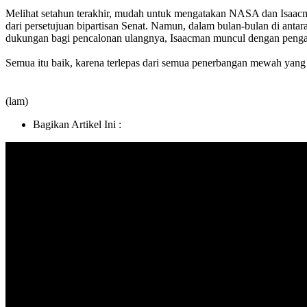
Melihat setahun terakhir, mudah untuk mengatakan NASA dan Isaacman
dari persetujuan bipartisan Senat. Namun, dalam bulan-bulan di ant
dukungan bagi pencalonan ulangnya, Isaacman muncul dengan pengala
Semua itu baik, karena terlepas dari semua penerbangan mewah yang te
(lam)
Bagikan Artikel Ini :