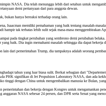
mimpin NASA. Dia telah menunggu lebih dari setahun untuk mengambil 
ertanyaan demi pertanyaan dari para anggota dewan.
k, bukan hanya bereaksi terhadap orang lain.
thena, Isaacman memiliki pemahaman yang baik tentang masalah-mas
jadi hampir tak terbatas lebih sulit sejak masa-masa menggembirakan Ap
sampai pada tingkat perubahan yang sembrono demi perubahan belaka. 
yang baik. Dia ingin memahami masalah sehingga dia dapat bekerja de
on lain dari pemerintahan Trump, dia tampaknya adalah seorang pemb
hadapi tahun yang luar biasa sulit. Berkat sebagian dari "Departemen 
Ada PHK signifikan di Jet Propulsion Laboratory NASA, dan ada kekh
isiko tinggi dengan China untuk mengembalikan manusia ke Bulan, yan
n pemerintahan dan bekerja dengan Kongres untuk mengamankan pend
ng anggaran NASA sebesar 24 persen, dan DPR serta Senat yang meno