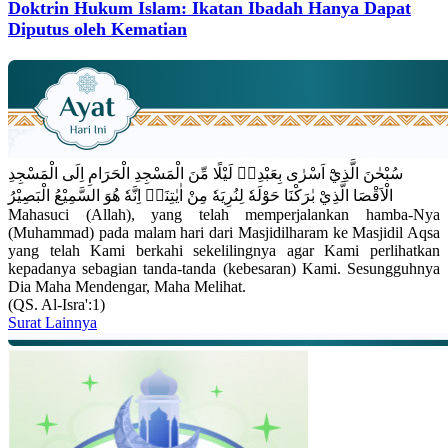
Doktrin Hukum Islam: Ikatan Ibadah Hanya Dapat
Diputus oleh Kematian
سُبْحٰنَ الَّذِيْٓ اَسْرٰى بِعَبْدِهٖ لَيْلًا مِّنَ الْمَسْجِدِ الْحَرَامِ اِلَى الْمَسْجِدِ
الْاَقْصَا الَّذِيْ بٰرَكْنَا حَوْلَهٗ لِنُرِيَهٗ مِنْ اٰيٰتِنَاۗ اِنَّهٗ هُوَ السَّمِيْعُ الْبَصِيْرُ
Mahasuci (Allah), yang telah memperjalankan hamba-Nya
(Muhammad) pada malam hari dari Masjidilharam ke Masjidil Aqsa
yang telah Kami berkahi sekelilingnya agar Kami perlihatkan
kepadanya sebagian tanda-tanda (kebesaran) Kami. Sesungguhnya
Dia Maha Mendengar, Maha Melihat.
(QS. Al-Isra':1)
Surat Lainnya