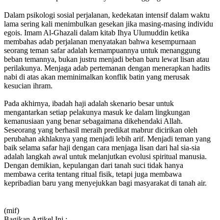
Dalam psikologi sosial perjalanan, kedekatan intensif dalam waktu
lama sering kali menimbulkan gesekan jika masing-masing individu
egois. Imam Al-Ghazali dalam kitab Ihya Ulumuddin ketika
membahas adab perjalanan menyatakan bahwa kesempurnaan
seorang teman safar adalah kemampuannya untuk menanggung
beban temannya, bukan justru menjadi beban baru lewat lisan atau
perilakunya. Menjaga adab pertemanan dengan menerapkan hadits
nabi di atas akan meminimalkan konflik batin yang merusak
kesucian ihram.
Pada akhirnya, ibadah haji adalah skenario besar untuk
mengantarkan setiap pelakunya masuk ke dalam lingkungan
kemanusiaan yang benar sebagaimana dikehendaki Allah.
Seseorang yang berhasil meraih predikat mabrur dicirikan oleh
perubahan akhlaknya yang menjadi lebih arif. Menjadi teman yang
baik selama safar haji dengan cara menjaga lisan dari hal sia-sia
adalah langkah awal untuk melanjutkan evolusi spiritual manusia.
Dengan demikian, kepulangan dari tanah suci tidak hanya
membawa cerita tentang ritual fisik, tetapi juga membawa
kepribadian baru yang menyejukkan bagi masyarakat di tanah air.
(mif)
Bagikan Artikel Ini :