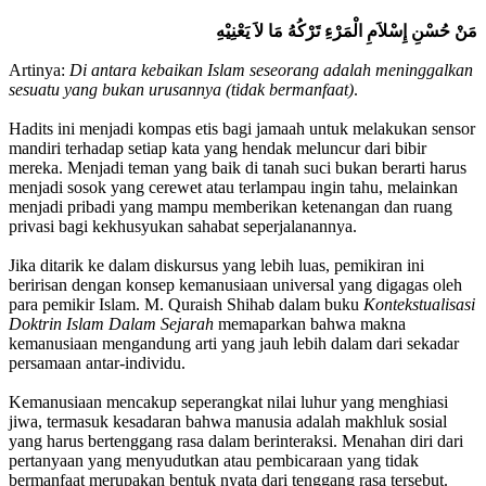
مَنْ حُسْنِ إِسْلاَمِ الْمَرْءِ تَرْكُهُ مَا لاَ يَعْنِيْهِ
Artinya:
Di antara kebaikan Islam seseorang adalah meninggalkan
sesuatu yang bukan urusannya (tidak bermanfaat)
.
Hadits ini menjadi kompas etis bagi jamaah untuk melakukan sensor
mandiri terhadap setiap kata yang hendak meluncur dari bibir
mereka. Menjadi teman yang baik di tanah suci bukan berarti harus
menjadi sosok yang cerewet atau terlampau ingin tahu, melainkan
menjadi pribadi yang mampu memberikan ketenangan dan ruang
privasi bagi kekhusyukan sahabat seperjalanannya.
Jika ditarik ke dalam diskursus yang lebih luas, pemikiran ini
beririsan dengan konsep kemanusiaan universal yang digagas oleh
para pemikir Islam. M. Quraish Shihab dalam buku
Kontekstualisasi
Doktrin Islam Dalam Sejarah
memaparkan bahwa makna
kemanusiaan mengandung arti yang jauh lebih dalam dari sekadar
persamaan antar-individu.
Kemanusiaan mencakup seperangkat nilai luhur yang menghiasi
jiwa, termasuk kesadaran bahwa manusia adalah makhluk sosial
yang harus bertenggang rasa dalam berinteraksi. Menahan diri dari
pertanyaan yang menyudutkan atau pembicaraan yang tidak
bermanfaat merupakan bentuk nyata dari tenggang rasa tersebut.