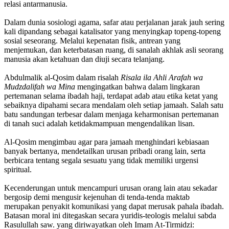
relasi antarmanusia.
Dalam dunia sosiologi agama, safar atau perjalanan jarak jauh sering
kali dipandang sebagai katalisator yang menyingkap topeng-topeng
sosial seseorang. Melalui kepenatan fisik, antrean yang
menjemukan, dan keterbatasan ruang, di sanalah akhlak asli seorang
manusia akan ketahuan dan diuji secara telanjang.
Abdulmalik al-Qosim dalam risalah
Risala ila Ahli Arafah wa
Mudzdalifah wa Mina
mengingatkan bahwa dalam lingkaran
pertemanan selama ibadah haji, terdapat adab atau etika ketat yang
sebaiknya dipahami secara mendalam oleh setiap jamaah. Salah satu
batu sandungan terbesar dalam menjaga keharmonisan pertemanan
di tanah suci adalah ketidakmampuan mengendalikan lisan.
Al-Qosim mengimbau agar para jamaah menghindari kebiasaan
banyak bertanya, mendetailkan urusan pribadi orang lain, serta
berbicara tentang segala sesuatu yang tidak memiliki urgensi
spiritual.
Kecenderungan untuk mencampuri urusan orang lain atau sekadar
bergosip demi mengusir kejenuhan di tenda-tenda maktab
merupakan penyakit komunikasi yang dapat merusak pahala ibadah.
Batasan moral ini ditegaskan secara yuridis-teologis melalui sabda
Rasulullah saw. yang diriwayatkan oleh Imam At-Tirmidzi: