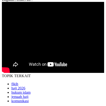
TOPIK
TERKAIT
fikih
haji 2026
hukum islam
jemaah haji
komunikasi