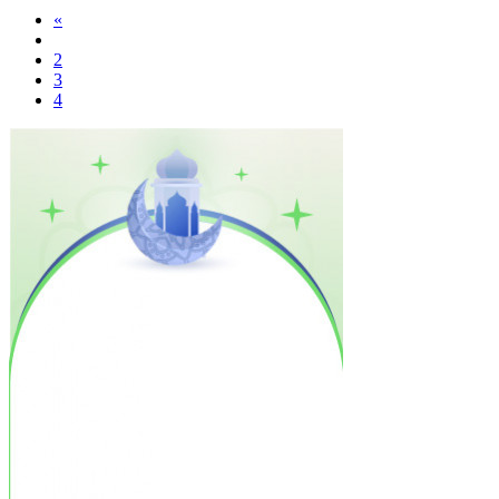
«
2
3
4