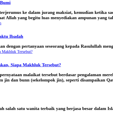
n Bumi
erjerumus ke dalam jurang maksiat, kemudian ketika sad
at Allah yang begitu luas menyediakan ampunan yang tak
aktu Ibadah
kenaan dengan pertanyaan seseorang kepada Rasulullah me
kan, Siapa Makhluk Tersebut?
, pernyataan malaikat tersebut berdasar pengalaman mer
jin dan bunn (sekelompok jin), seperti disampaikan Qa
 salah satu wanita terbaik yang berjasa besar dalam Is