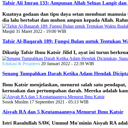
Tafsir Ali Imran 133: Ampunan Allah Seluas Langit da
Kuatnya godaan dan tipu daya setan membuat manusia t
dia lalu bertobat dan mohon ampun kepada Allah. Rahm
Masjid
31 Maret 2022 - 19:00 WIB
Tafsir Al-Baqarah 189: Fungsi Bulan untuk Tentukan W
Dikutip Tafsir Ibnu Katsir Jilid I, ayat ini turun ber
Edukasi & Pesantren
20 Januari 2022 - 22:39 WIB
Senang Tumpahkan Darah Ketika Adam Hendak Dicipta
Ibnu Katsir menjelaskan, menurut salah satu pendapat
kerusakan dan pertumpahan darah. Mereka adalah kaum 
Sosok Muslim
17 September 2021 - 05:13 WIB
Aisyah RA dan 5 Keutamaannya Menurut Ibnu Katsir
Istri Rasulullah SAW, Ummul Mu'minin Aisyah RA adalah