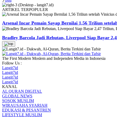
5
pssi
ARTIKEL
TERPOPULER
Arsenal Incar Pemain Sayap Bernilai 1,56 Triliun setela
Bradley Barcola Jadi Rebutan, Liverpool Siap Bayar 2,4
The First Modern Moslem and Independen Media in Indonesia
Follow Us :
Langit7id
Langit7id
Langit7id
Langit7id
KANAL
AL QURAN DIGITAL
GLOBAL NEWS
SOSOK MUSLIM
WIRAUSAHA SYARIAH
EDUKASI & PESANTREN
LIFESTYLE MUSLIM