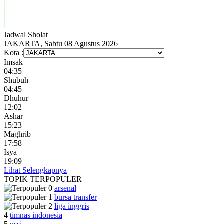
Jadwal
Sholat
JAKARTA, Sabtu 08 Agustus 2026
Kota :
Imsak
04:35
Shubuh
04:45
Dhuhur
12:02
Ashar
15:23
Maghrib
17:58
Isya
19:09
Lihat Selengkapnya
TOPIK
TERPOPULER
arsenal
bursa transfer
liga inggris
4
timnas indonesia