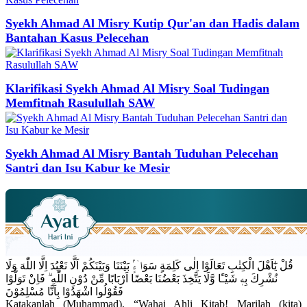
Syekh Ahmad Al Misry Kutip Qur'an dan Hadis dalam
Bantahan Kasus Pelecehan
Klarifikasi Syekh Ahmad Al Misry Soal Tudingan
Memfitnah Rasulullah SAW
Syekh Ahmad Al Misry Bantah Tuduhan Pelecehan
Santri dan Isu Kabur ke Mesir
قُلْ يٰٓاَهْلَ الْكِتٰبِ تَعَالَوْا اِلٰى كَلِمَةٍ سَوَاۤءٍۢ بَيْنَنَا وَبَيْنَكُمْ اَلَّا نَعْبُدَ اِلَّا اللّٰهَ وَلَا
نُشْرِكَ بِهٖ شَيْـًٔا وَّلَا يَتَّخِذَ بَعْضُنَا بَعْضًا اَرْبَابًا مِّنْ دُوْنِ اللّٰهِ ۗ فَاِنْ تَوَلَّوْا
فَقُوْلُوا اشْهَدُوْا بِاَنَّا مُسْلِمُوْنَ
Katakanlah (Muhammad), “Wahai Ahli Kitab! Marilah (kita)