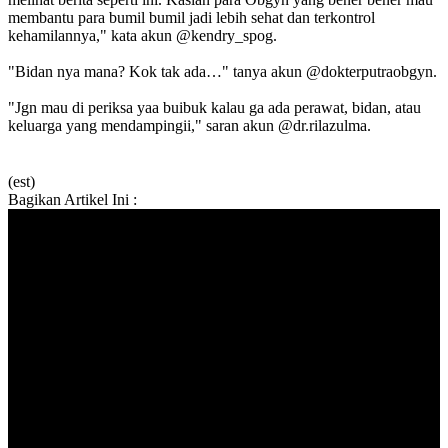
membantu para bumil bumil jadi lebih sehat dan terkontrol
kehamilannya," kata akun @kendry_spog.
"Bidan nya mana? Kok tak ada…" tanya akun @dokterputraobgyn.
"Jgn mau di periksa yaa buibuk kalau ga ada perawat, bidan, atau
keluarga yang mendampingii," saran akun @dr.rilazulma.
(est)
Bagikan Artikel Ini :