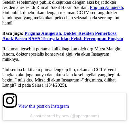
Setelah sebelumnya publik dikejutkan dengan aksi bejat dokter
residen anestesi di Rumah Sakit Hasan Sadikin,
Priguna Anugerah,
kini publik dihebohkan dengan rekaman CCTV seorang dokter
kandungan yang melakukan pelecehan seksual pada seorang ibu
hamil.
Baca juga:
Priguna Anugerah, Dokter Residen Pemerkosa
Anak Pasien RSHS Ternyata Idap Fetish Perempuan Pingsan
Rekaman tersebut pertama kali dibagikan oleh drg Mirza Mangku
Anom, dokter spesialis konservasi gigi, via akun Instagram
miliknya.
“Ini semua bukti aku punya lengkap lho, rekaman CCTV versi
lengkap aku juga punya dan aku selalu kesel ngeliat yang begini-
begini,” tulis drg. Mirza di akun Instagram @drg.mirza, dilihat
Langit7.id pada Selasa (15/4/2025).
View this post on Instagram
A post shared by new (@ppdsgramm)