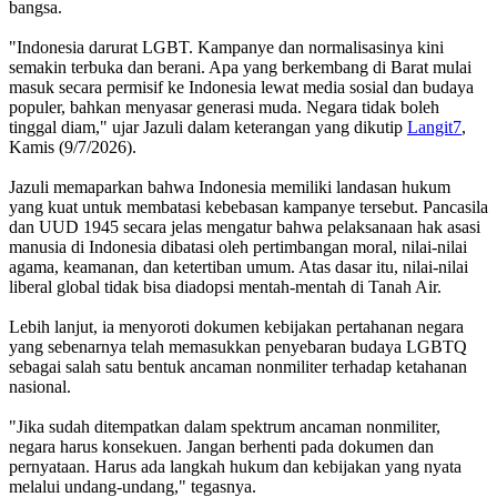
bangsa.
"Indonesia darurat LGBT. Kampanye dan normalisasinya kini
semakin terbuka dan berani. Apa yang berkembang di Barat mulai
masuk secara permisif ke Indonesia lewat media sosial dan budaya
populer, bahkan menyasar generasi muda. Negara tidak boleh
tinggal diam," ujar Jazuli dalam keterangan yang dikutip
Langit7
,
Kamis (9/7/2026).
Jazuli memaparkan bahwa Indonesia memiliki landasan hukum
yang kuat untuk membatasi kebebasan kampanye tersebut. Pancasila
dan UUD 1945 secara jelas mengatur bahwa pelaksanaan hak asasi
manusia di Indonesia dibatasi oleh pertimbangan moral, nilai-nilai
agama, keamanan, dan ketertiban umum. Atas dasar itu, nilai-nilai
liberal global tidak bisa diadopsi mentah-mentah di Tanah Air.
Lebih lanjut, ia menyoroti dokumen kebijakan pertahanan negara
yang sebenarnya telah memasukkan penyebaran budaya LGBTQ
sebagai salah satu bentuk ancaman nonmiliter terhadap ketahanan
nasional.
"Jika sudah ditempatkan dalam spektrum ancaman nonmiliter,
negara harus konsekuen. Jangan berhenti pada dokumen dan
pernyataan. Harus ada langkah hukum dan kebijakan yang nyata
melalui undang-undang," tegasnya.