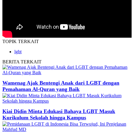
TOPIK
TERKAIT
lgbt
BERITA
TERKAIT
Wamenag Ajak Bentengi Anak dari LGBT dengan
Pemahaman Al-Quran yang Baik
Kiai Didin Minta Edukasi Bahaya LGBT Masuk
Kurikulum Sekolah hingga Kampus