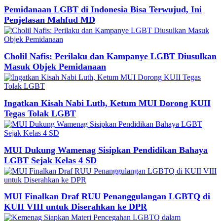
Pemidanaan LGBT di Indonesia Bisa Terwujud, Ini
Penjelasan Mahfud MD
Cholil Nafis: Perilaku dan Kampanye LGBT Diusulkan
Masuk Objek Pemidanaan
Ingatkan Kisah Nabi Luth, Ketum MUI Dorong KUII
Tegas Tolak LGBT
MUI Dukung Wamenag Sisipkan Pendidikan Bahaya
LGBT Sejak Kelas 4 SD
MUI Finalkan Draf RUU Penanggulangan LGBTQ di
KUII VIII untuk Diserahkan ke DPR