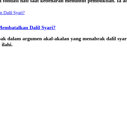
a fondasi hati saat kebenaran menuntut pembuktian. Ia 
embatalkan Dalil Syari?
ak dalam argumen akal-akalan yang menabrak dalil syari.
ilahi.