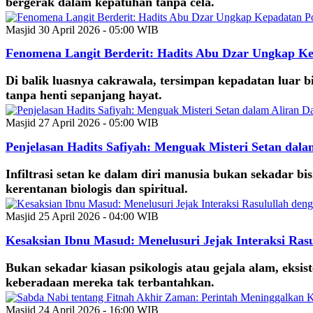
bergerak dalam kepatuhan tanpa cela.
Masjid
30 April 2026 - 05:00 WIB
Fenomena Langit Berderit: Hadits Abu Dzar Ungkap Ke
Di balik luasnya cakrawala, tersimpan kepadatan luar bi
tanpa henti sepanjang hayat.
Masjid
27 April 2026 - 05:00 WIB
Penjelasan Hadits Safiyah: Menguak Misteri Setan dal
Infiltrasi setan ke dalam diri manusia bukan sekadar b
kerentanan biologis dan spiritual.
Masjid
25 April 2026 - 04:00 WIB
Kesaksian Ibnu Masud: Menelusuri Jejak Interaksi Ras
Bukan sekadar kiasan psikologis atau gejala alam, eksi
keberadaan mereka tak terbantahkan.
Masjid
24 April 2026 - 16:00 WIB