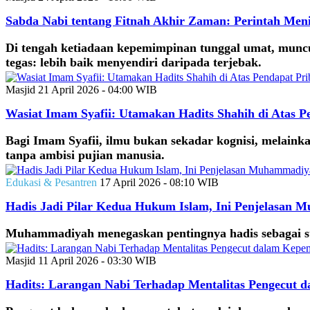
Sabda Nabi tentang Fitnah Akhir Zaman: Perintah Me
Di tengah ketiadaan kepemimpinan tunggal umat, muncu
tegas: lebih baik menyendiri daripada terjebak.
Masjid
21 April 2026 - 04:00 WIB
Wasiat Imam Syafii: Utamakan Hadits Shahih di Atas P
Bagi Imam Syafii, ilmu bukan sekadar kognisi, melaink
tanpa ambisi pujian manusia.
Edukasi & Pesantren
17 April 2026 - 08:10 WIB
Hadis Jadi Pilar Kedua Hukum Islam, Ini Penjelasan
Muhammadiyah menegaskan pentingnya hadis sebagai sum
Masjid
11 April 2026 - 03:30 WIB
Hadits: Larangan Nabi Terhadap Mentalitas Pengecut