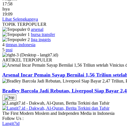
17:58
Isya
19:09
Lihat Selengkapnya
TOPIK
TERPOPULER
arsenal
bursa transfer
liga inggris
4
timnas indonesia
5
pssi
ARTIKEL
TERPOPULER
Arsenal Incar Pemain Sayap Bernilai 1,56 Triliun setela
Bradley Barcola Jadi Rebutan, Liverpool Siap Bayar 2,4
The First Modern Moslem and Independen Media in Indonesia
Follow Us :
Langit7id