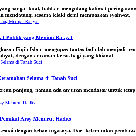
ng sangat kuat, bahkan mengulang kalimat peringatanny
an mendatangi sesama lelaki demi memuaskan syahwat.
at Publik yang Menipu Rakyat
san Fiqih Islam mengupas tuntas fadhilah menjadi pem
akyat, dengan ancaman keras bagi yang khianat.
Keramahan Selama di Tanah Suci
 antrean panjang, namun ada anjuran mendasar untuk tet
 Pemikul Arsy Menurut Hadits
us sesuai dengan beban tugasnya. Dari kelembutan pemba