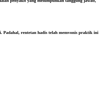
adalah penyakit yang melumpuhkan tanggung jawab,
 Padahal, rentetan hadis telah memvonis praktik ini