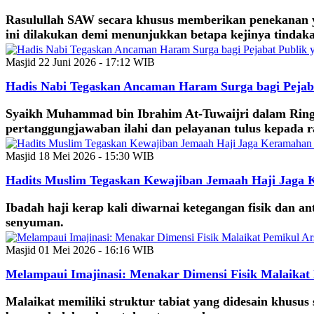
Rasulullah SAW secara khusus memberikan penekanan ya
ini dilakukan demi menunjukkan betapa kejinya tindak
Masjid
22 Juni 2026 - 17:12 WIB
Hadis Nabi Tegaskan Ancaman Haram Surga bagi Pejab
Syaikh Muhammad bin Ibrahim At-Tuwaijri dalam Ringka
pertanggungjawaban ilahi dan pelayanan tulus kepada r
Masjid
18 Mei 2026 - 15:30 WIB
Hadits Muslim Tegaskan Kewajiban Jemaah Haji Jaga 
Ibadah haji kerap kali diwarnai ketegangan fisik dan
senyuman.
Masjid
01 Mei 2026 - 16:16 WIB
Melampaui Imajinasi: Menakar Dimensi Fisik Malaikat
Malaikat memiliki struktur tabiat yang didesain khus