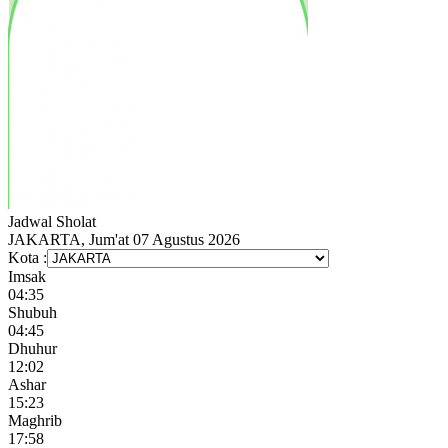
Jadwal
Sholat
JAKARTA, Jum'at 07 Agustus 2026
Kota :
Imsak
04:35
Shubuh
04:45
Dhuhur
12:02
Ashar
15:23
Maghrib
17:58