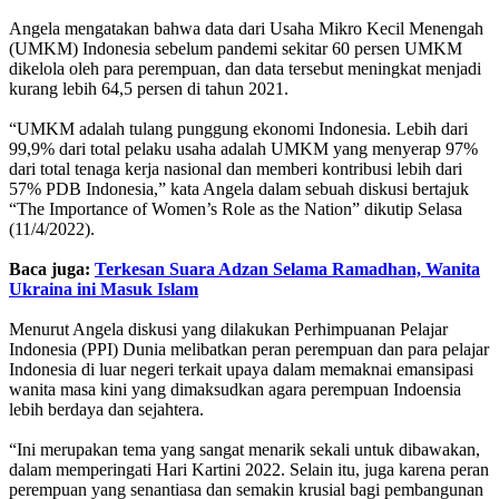
Angela mengatakan bahwa data dari Usaha Mikro Kecil Menengah
(UMKM) Indonesia sebelum pandemi sekitar 60 persen UMKM
dikelola oleh para perempuan, dan data tersebut meningkat menjadi
kurang lebih 64,5 persen di tahun 2021.
“UMKM adalah tulang punggung ekonomi Indonesia. Lebih dari
99,9% dari total pelaku usaha adalah UMKM yang menyerap 97%
dari total tenaga kerja nasional dan memberi kontribusi lebih dari
57% PDB Indonesia,” kata Angela dalam sebuah diskusi bertajuk
“The Importance of Women’s Role as the Nation” dikutip Selasa
(11/4/2022).
Baca juga:
Terkesan Suara Adzan Selama Ramadhan, Wanita
Ukraina ini Masuk Islam
Menurut Angela diskusi yang dilakukan Perhimpuanan Pelajar
Indonesia (PPI) Dunia melibatkan peran perempuan dan para pelajar
Indonesia di luar negeri terkait upaya dalam memaknai emansipasi
wanita masa kini yang dimaksudkan agara perempuan Indoensia
lebih berdaya dan sejahtera.
“Ini merupakan tema yang sangat menarik sekali untuk dibawakan,
dalam memperingati Hari Kartini 2022. Selain itu, juga karena peran
perempuan yang senantiasa dan semakin krusial bagi pembangunan