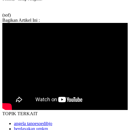
(sof)
Bagikan Artikel Ini :
TOPIK
TERKAIT
angela tanoesoedibjo
berdayakan umkm