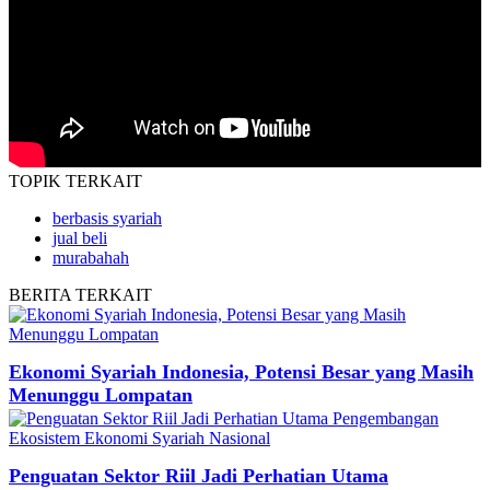
TOPIK
TERKAIT
berbasis syariah
jual beli
murabahah
BERITA
TERKAIT
Ekonomi Syariah Indonesia, Potensi Besar yang Masih
Menunggu Lompatan
Penguatan Sektor Riil Jadi Perhatian Utama