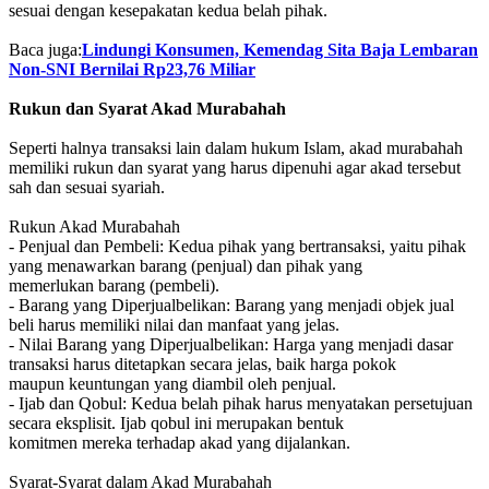
sesuai dengan kesepakatan kedua belah pihak.
Baca juga:
Lindungi Konsumen, Kemendag Sita Baja Lembaran
Non-SNI Bernilai Rp23,76 Miliar
Rukun dan Syarat Akad Murabahah
Seperti halnya transaksi lain dalam hukum Islam, akad murabahah
memiliki rukun dan syarat yang harus dipenuhi agar akad tersebut
sah dan sesuai syariah.
Rukun Akad Murabahah
- Penjual dan Pembeli: Kedua pihak yang bertransaksi, yaitu pihak
yang menawarkan barang (penjual) dan pihak yang
memerlukan barang (pembeli).
- Barang yang Diperjualbelikan: Barang yang menjadi objek jual
beli harus memiliki nilai dan manfaat yang jelas.
- Nilai Barang yang Diperjualbelikan: Harga yang menjadi dasar
transaksi harus ditetapkan secara jelas, baik harga pokok
maupun keuntungan yang diambil oleh penjual.
- Ijab dan Qobul: Kedua belah pihak harus menyatakan persetujuan
secara eksplisit. Ijab qobul ini merupakan bentuk
komitmen mereka terhadap akad yang dijalankan.
Syarat-Syarat dalam Akad Murabahah