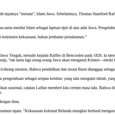
h tepatnya “menata”, Islam Jawa. Sebelumnya, Thomas Stamford Raffle
a-sama menilai Islam sebagai lapisan tipis di atas adat Jawa. Pengeta
adi instrumen kekuasaan, bukan jembatan pemahaman.”
n Jawa Tengah, menulis kepada Raffles di Bencoolen pada 1826. Ia me
uijs, “tak lama lagi orang-orang Jawa akan menganut Kristen—meski ti
civilizing mission. Bahwa pendidikan dan moral Barat dianggap sebagai
u pengetahuan sebagai senjata kembar: yang satu mengatur tubuh, yang
dikan nasional, catatan Laffan memberi kita cermin masa lalu. Bahwa di 
n.
dengan ilmu.
 namun tajam. “Kekuasaan kolonial Belanda mungkin berhasil mengarsi