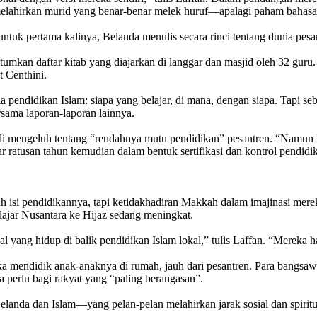
 melahirkan murid yang benar-benar melek huruf—apalagi paham bahasa
untuk pertama kalinya, Belanda menulis secara rinci tentang dunia pesa
umkan daftar kitab yang diajarkan di langgar dan masjid oleh 32 guru
t Centhini.
pendidikan Islam: siapa yang belajar, di mana, dengan siapa. Tapi seb
rsama laporan-laporan lainnya.
li mengeluh tentang “rendahnya mutu pendidikan” pesantren. “Namun ka
 ratusan tahun kemudian dalam bentuk sertifikasi dan kontrol pendidik
ah isi pendidikannya, tapi ketidakhadiran Makkah dalam imajinasi mer
lajar Nusantara ke Hijaz sedang meningkat.
al yang hidup di balik pendidikan Islam lokal,” tulis Laffan. “Mereka 
suka mendidik anak-anaknya di rumah, jauh dari pesantren. Para bangs
 perlu bagi rakyat yang “paling berangasan”.
landa dan Islam—yang pelan-pelan melahirkan jarak sosial dan spiritu