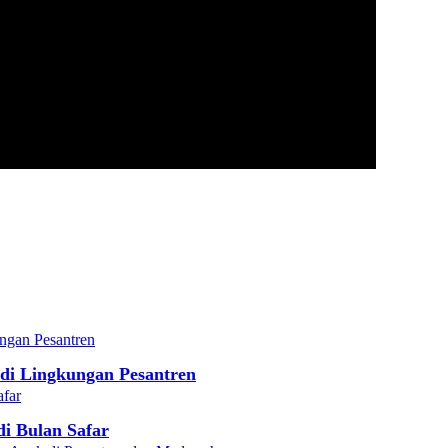
di Lingkungan Pesantren
i Bulan Safar