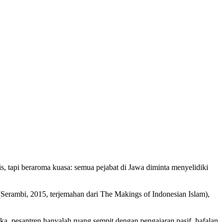
, tapi beraroma kuasa: semua pejabat di Jawa diminta menyelidiki
 (Serambi, 2015, terjemahan dari The Makings of Indonesian Islam),
ka, pesantren hanyalah ruang sempit dengan pengajaran pasif, hafalan