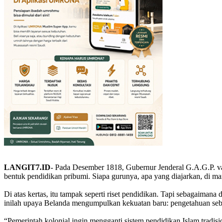
LANGIT7.ID
- Pada Desember 1818, Gubernur Jenderal G.A.G.P. van
bentuk pendidikan pribumi. Siapa gurunya, apa yang diajarkan, di m
Di atas kertas, itu tampak seperti riset pendidikan. Tapi sebagaiman
inilah upaya Belanda mengumpulkan kekuatan baru: pengetahuan seba
“Pemerintah kolonial ingin mengganti sistem pendidikan Islam tradis