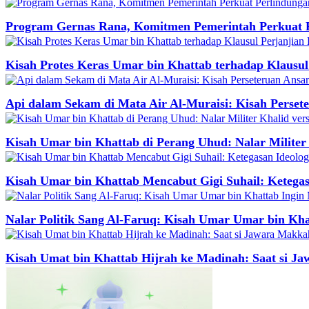
Program Gernas Rana, Komitmen Pemerintah Perkuat P
Kisah Protes Keras Umar bin Khattab terhadap Klausul
Api dalam Sekam di Mata Air Al-Muraisi: Kisah Perset
Kisah Umar bin Khattab di Perang Uhud: Nalar Militer
Kisah Umar bin Khattab Mencabut Gigi Suhail: Ketegas
Nalar Politik Sang Al-Faruq: Kisah Umar Umar bin Kh
Kisah Umat bin Khattab Hijrah ke Madinah: Saat si