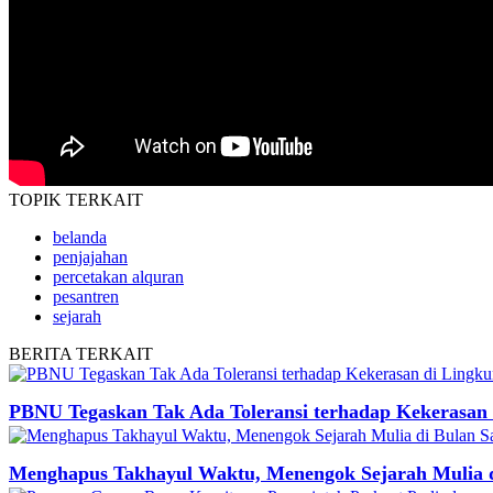
TOPIK
TERKAIT
belanda
penjajahan
percetakan alquran
pesantren
sejarah
BERITA
TERKAIT
PBNU Tegaskan Tak Ada Toleransi terhadap Kekerasan 
Menghapus Takhayul Waktu, Menengok Sejarah Mulia d