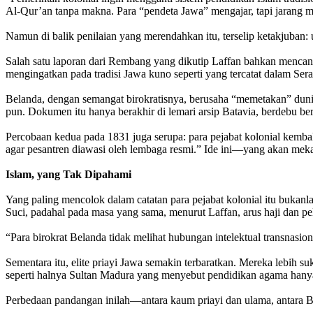
Al-Qur’an tanpa makna. Para “pendeta Jawa” mengajar, tapi jarang
Namun di balik penilaian yang merendahkan itu, terselip ketakjuban: 
Salah satu laporan dari Rembang yang dikutip Laffan bahkan mencant
mengingatkan pada tradisi Jawa kuno seperti yang tercatat dalam Sera
Belanda, dengan semangat birokratisnya, berusaha “memetakan” dunia 
pun. Dokumen itu hanya berakhir di lemari arsip Batavia, berdebu be
Percobaan kedua pada 1831 juga serupa: para pejabat kolonial kemba
agar pesantren diawasi oleh lembaga resmi.” Ide ini—yang akan mekar
Islam, yang Tak Dipahami
Yang paling mencolok dalam catatan para pejabat kolonial itu bukanl
Suci, padahal pada masa yang sama, menurut Laffan, arus haji dan pe
“Para birokrat Belanda tidak melihat hubungan intelektual transnasion
Sementara itu, elite priayi Jawa semakin terbaratkan. Mereka lebih 
seperti halnya Sultan Madura yang menyebut pendidikan agama hanya
Perbedaan pandangan inilah—antara kaum priayi dan ulama, antara Be