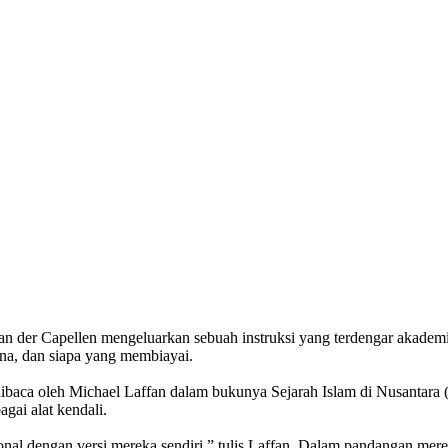
 der Capellen mengeluarkan sebuah instruksi yang terdengar akademis
ana, dan siapa yang membiayai.
a dibaca oleh Michael Laffan dalam bukunya Sejarah Islam di Nusantara
gai alat kendali.
ional dengan versi mereka sendiri,” tulis Laffan. Dalam pandangan mere