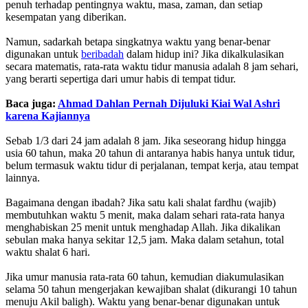
penuh terhadap pentingnya waktu, masa, zaman, dan setiap
kesempatan yang diberikan.
‎Namun, sadarkah betapa singkatnya waktu yang benar-benar
digunakan untuk
beribadah
dalam hidup ini? Jika dikalkulasikan
secara matematis, rata-rata waktu tidur manusia adalah 8 jam sehari,
yang berarti sepertiga dari umur habis di tempat tidur.
Baca juga:
Ahmad Dahlan Pernah Dijuluki Kiai Wal Ashri
karena Kajiannya
‎Sebab 1/3 dari 24 jam adalah 8 jam. Jika seseorang hidup hingga
usia 60 tahun, maka 20 tahun di antaranya habis hanya untuk tidur,
belum termasuk waktu tidur di perjalanan, tempat kerja, atau tempat
lainnya.
‎Bagaimana dengan ibadah? Jika satu kali shalat fardhu (wajib)
membutuhkan waktu 5 menit, maka dalam sehari rata-rata hanya
menghabiskan 25 menit untuk menghadap Allah. Jika dikalikan
sebulan maka hanya sekitar 12,5 jam. Maka dalam setahun, total
waktu shalat 6 hari.
‎Jika umur manusia rata-rata 60 tahun, kemudian diakumulasikan
selama 50 tahun mengerjakan kewajiban shalat (dikurangi 10 tahun
menuju Akil baligh). Waktu yang benar-benar digunakan untuk