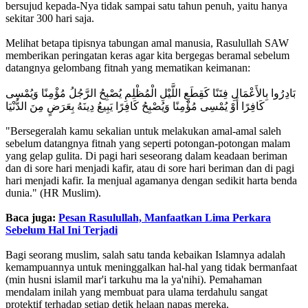
bersujud kepada-Nya tidak sampai satu tahun penuh, yaitu hanya
sekitar 300 hari saja.
‎Melihat betapa tipisnya tabungan amal manusia, Rasulullah SAW
memberikan peringatan keras agar kita bergegas beramal sebelum
datangnya gelombang fitnah yang mematikan keimanan:
كَافِرًا أَوْ يُمْسِى مُؤْمِنًا وَيُصْبِحُ كَافِرًا يَبِيعُ دِينَهُ بِعَرَضٍ مِنَ الدُّنْيَا
‎"Bersegeralah kamu sekalian untuk melakukan amal-amal saleh
sebelum datangnya fitnah yang seperti potongan-potongan malam
yang gelap gulita. Di pagi hari seseorang dalam keadaan beriman
dan di sore hari menjadi kafir, atau di sore hari beriman dan di pagi
hari menjadi kafir. Ia menjual agamanya dengan sedikit harta benda
dunia." (HR Muslim).
Baca juga:
Pesan Rasulullah, Manfaatkan Lima Perkara
Sebelum Hal Ini Terjadi
‎Bagi seorang muslim, salah satu tanda kebaikan Islamnya adalah
kemampuannya untuk meninggalkan hal-hal yang tidak bermanfaat
(min husni islamil mar'i tarkuhu ma la ya'nihi). Pemahaman
mendalam inilah yang membuat para ulama terdahulu sangat
protektif terhadap setiap detik helaan napas mereka.