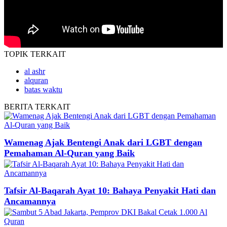
TOPIK
TERKAIT
al ashr
alquran
batas waktu
BERITA
TERKAIT
Wamenag Ajak Bentengi Anak dari LGBT dengan
Pemahaman Al-Quran yang Baik
Tafsir Al-Baqarah Ayat 10: Bahaya Penyakit Hati dan
Ancamannya