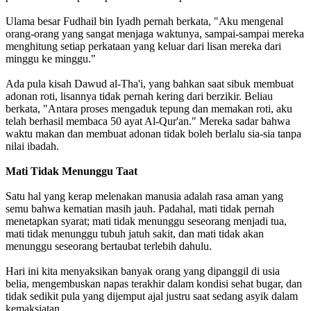
‎Ulama besar Fudhail bin Iyadh pernah berkata, "Aku mengenal
orang-orang yang sangat menjaga waktunya, sampai-sampai mereka
menghitung setiap perkataan yang keluar dari lisan mereka dari
minggu ke minggu."
‎Ada pula kisah Dawud al-Tha'i, yang bahkan saat sibuk membuat
adonan roti, lisannya tidak pernah kering dari berzikir. Beliau
berkata, "Antara proses mengaduk tepung dan memakan roti, aku
telah berhasil membaca 50 ayat Al-Qur'an." Mereka sadar bahwa
waktu makan dan membuat adonan tidak boleh berlalu sia-sia tanpa
nilai ibadah.
‎Mati Tidak Menunggu Taat
‎Satu hal yang kerap melenakan manusia adalah rasa aman yang
semu bahwa kematian masih jauh. Padahal, mati tidak pernah
menetapkan syarat; mati tidak menunggu seseorang menjadi tua,
mati tidak menunggu tubuh jatuh sakit, dan mati tidak akan
menunggu seseorang bertaubat terlebih dahulu.
‎Hari ini kita menyaksikan banyak orang yang dipanggil di usia
belia, mengembuskan napas terakhir dalam kondisi sehat bugar, dan
tidak sedikit pula yang dijemput ajal justru saat sedang asyik dalam
kemaksiatan.