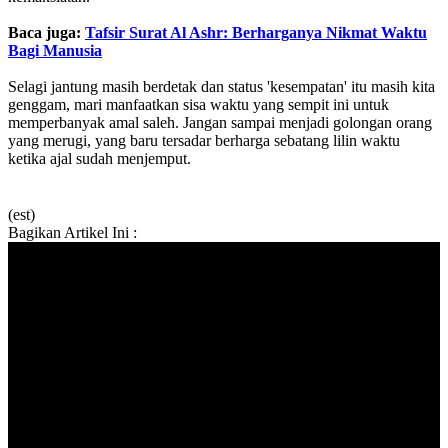
Baca juga:
Tafsir Surat Al Ashr: Berharganya Nikmat Waktu
Bagi Manusia
‎Selagi jantung masih berdetak dan status 'kesempatan' itu masih kita
genggam, mari manfaatkan sisa waktu yang sempit ini untuk
memperbanyak amal saleh. Jangan sampai menjadi golongan orang
yang merugi, yang baru tersadar berharga sebatang lilin waktu
ketika ajal sudah menjemput.
(est)
Bagikan Artikel Ini :