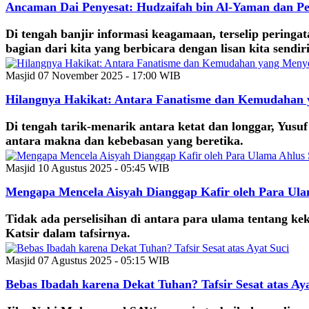
Ancaman Dai Penyesat: Hudzaifah bin Al-Yaman dan P
Di tengah banjir informasi keagamaan, terselip peringa
bagian dari kita yang berbicara dengan lisan kita sendiri
Masjid
07 November 2025 - 17:00 WIB
Hilangnya Hakikat: Antara Fanatisme dan Kemudahan
Di tengah tarik-menarik antara ketat dan longgar, Yu
antara makna dan kebebasan yang beretika.
Masjid
10 Agustus 2025 - 05:45 WIB
Mengapa Mencela Aisyah Dianggap Kafir oleh Para Ul
Tidak ada perselisihan di antara para ulama tentang k
Katsir dalam tafsirnya.
Masjid
07 Agustus 2025 - 05:15 WIB
Bebas Ibadah karena Dekat Tuhan? Tafsir Sesat atas Aya