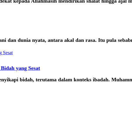
kat kepada Allahmasih mendirikan shalat hingga ajal 
dan dunia nyata, antara akal dan rasa. Itu pula sebabnya
Bidah yang Sesat
nyikapi bidah, terutama dalam konteks ibadah. Muham