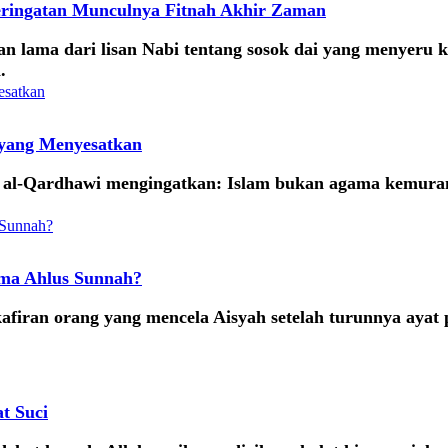
eringatan Munculnya Fitnah Akhir Zaman
tan lama dari lisan Nabi tentang sosok dai yang menyeru
.
 yang Menyesatkan
suf al-Qardhawi mengingatkan: Islam bukan agama kemur
ama Ahlus Sunnah?
ekafiran orang yang mencela Aisyah setelah turunnya aya
t Suci