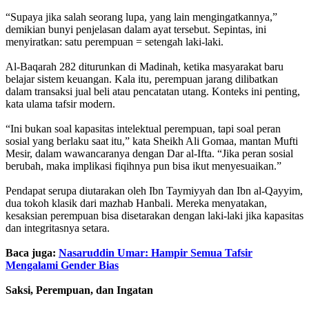
“Supaya jika salah seorang lupa, yang lain mengingatkannya,”
demikian bunyi penjelasan dalam ayat tersebut. Sepintas, ini
menyiratkan: satu perempuan = setengah laki-laki.
Al-Baqarah 282 diturunkan di Madinah, ketika masyarakat baru
belajar sistem keuangan. Kala itu, perempuan jarang dilibatkan
dalam transaksi jual beli atau pencatatan utang. Konteks ini penting,
kata ulama tafsir modern.
“Ini bukan soal kapasitas intelektual perempuan, tapi soal peran
sosial yang berlaku saat itu,” kata Sheikh Ali Gomaa, mantan Mufti
Mesir, dalam wawancaranya dengan Dar al-Ifta. “Jika peran sosial
berubah, maka implikasi fiqihnya pun bisa ikut menyesuaikan.”
Pendapat serupa diutarakan oleh Ibn Taymiyyah dan Ibn al-Qayyim,
dua tokoh klasik dari mazhab Hanbali. Mereka menyatakan,
kesaksian perempuan bisa disetarakan dengan laki-laki jika kapasitas
dan integritasnya setara.
Baca juga:
Nasaruddin Umar: Hampir Semua Tafsir
Mengalami Gender Bias
Saksi, Perempuan, dan Ingatan