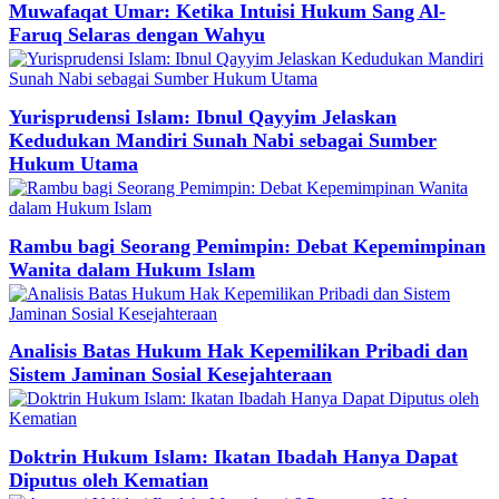
Muwafaqat Umar: Ketika Intuisi Hukum Sang Al-
Faruq Selaras dengan Wahyu
Yurisprudensi Islam: Ibnul Qayyim Jelaskan
Kedudukan Mandiri Sunah Nabi sebagai Sumber
Hukum Utama
Rambu bagi Seorang Pemimpin: Debat Kepemimpinan
Wanita dalam Hukum Islam
Analisis Batas Hukum Hak Kepemilikan Pribadi dan
Sistem Jaminan Sosial Kesejahteraan
Doktrin Hukum Islam: Ikatan Ibadah Hanya Dapat
Diputus oleh Kematian