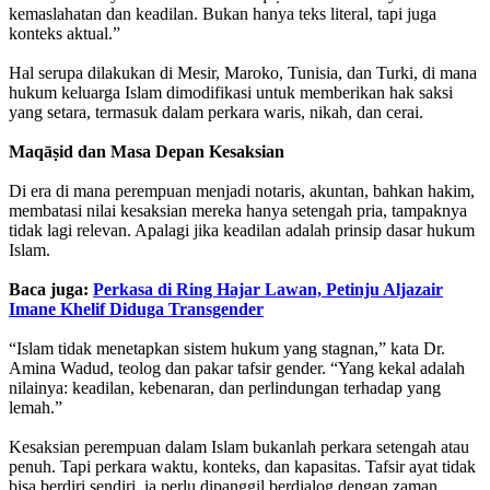
kemaslahatan dan keadilan. Bukan hanya teks literal, tapi juga
konteks aktual.”
Hal serupa dilakukan di Mesir, Maroko, Tunisia, dan Turki, di mana
hukum keluarga Islam dimodifikasi untuk memberikan hak saksi
yang setara, termasuk dalam perkara waris, nikah, dan cerai.
Maqāṣid dan Masa Depan Kesaksian
Di era di mana perempuan menjadi notaris, akuntan, bahkan hakim,
membatasi nilai kesaksian mereka hanya setengah pria, tampaknya
tidak lagi relevan. Apalagi jika keadilan adalah prinsip dasar hukum
Islam.
Baca juga:
Perkasa di Ring Hajar Lawan, Petinju Aljazair
Imane Khelif Diduga Transgender
“Islam tidak menetapkan sistem hukum yang stagnan,” kata Dr.
Amina Wadud, teolog dan pakar tafsir gender. “Yang kekal adalah
nilainya: keadilan, kebenaran, dan perlindungan terhadap yang
lemah.”
Kesaksian perempuan dalam Islam bukanlah perkara setengah atau
penuh. Tapi perkara waktu, konteks, dan kapasitas. Tafsir ayat tidak
bisa berdiri sendiri, ia perlu dipanggil berdialog dengan zaman.