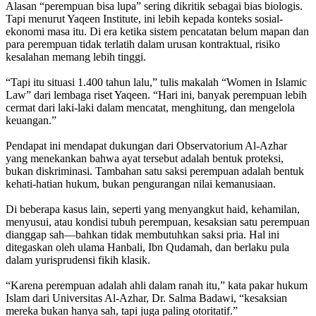
Alasan “perempuan bisa lupa” sering dikritik sebagai bias biologis.
Tapi menurut Yaqeen Institute, ini lebih kepada konteks sosial-
ekonomi masa itu. Di era ketika sistem pencatatan belum mapan dan
para perempuan tidak terlatih dalam urusan kontraktual, risiko
kesalahan memang lebih tinggi.
“Tapi itu situasi 1.400 tahun lalu,” tulis makalah “Women in Islamic
Law” dari lembaga riset Yaqeen. “Hari ini, banyak perempuan lebih
cermat dari laki-laki dalam mencatat, menghitung, dan mengelola
keuangan.”
Pendapat ini mendapat dukungan dari Observatorium Al-Azhar
yang menekankan bahwa ayat tersebut adalah bentuk proteksi,
bukan diskriminasi. Tambahan satu saksi perempuan adalah bentuk
kehati-hatian hukum, bukan pengurangan nilai kemanusiaan.
Di beberapa kasus lain, seperti yang menyangkut haid, kehamilan,
menyusui, atau kondisi tubuh perempuan, kesaksian satu perempuan
dianggap sah—bahkan tidak membutuhkan saksi pria. Hal ini
ditegaskan oleh ulama Hanbali, Ibn Qudamah, dan berlaku pula
dalam yurisprudensi fikih klasik.
“Karena perempuan adalah ahli dalam ranah itu,” kata pakar hukum
Islam dari Universitas Al-Azhar, Dr. Salma Badawi, “kesaksian
mereka bukan hanya sah, tapi juga paling otoritatif.”