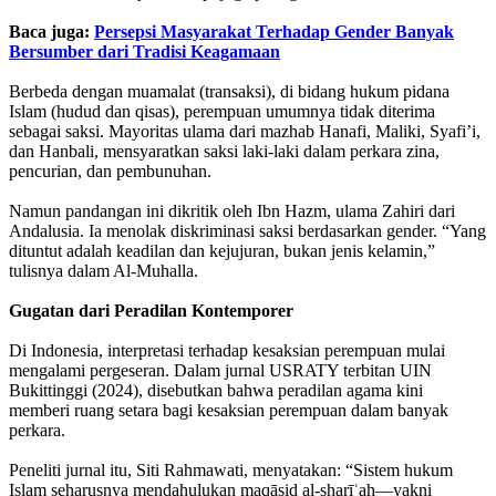
Baca juga:
Persepsi Masyarakat Terhadap Gender Banyak
Bersumber dari Tradisi Keagamaan
Berbeda dengan muamalat (transaksi), di bidang hukum pidana
Islam (hudud dan qisas), perempuan umumnya tidak diterima
sebagai saksi. Mayoritas ulama dari mazhab Hanafi, Maliki, Syafi’i,
dan Hanbali, mensyaratkan saksi laki-laki dalam perkara zina,
pencurian, dan pembunuhan.
Namun pandangan ini dikritik oleh Ibn Hazm, ulama Zahiri dari
Andalusia. Ia menolak diskriminasi saksi berdasarkan gender. “Yang
dituntut adalah keadilan dan kejujuran, bukan jenis kelamin,”
tulisnya dalam Al-Muhalla.
Gugatan dari Peradilan Kontemporer
Di Indonesia, interpretasi terhadap kesaksian perempuan mulai
mengalami pergeseran. Dalam jurnal USRATY terbitan UIN
Bukittinggi (2024), disebutkan bahwa peradilan agama kini
memberi ruang setara bagi kesaksian perempuan dalam banyak
perkara.
Peneliti jurnal itu, Siti Rahmawati, menyatakan: “Sistem hukum
Islam seharusnya mendahulukan maqāṣid al-sharīʿah—yakni