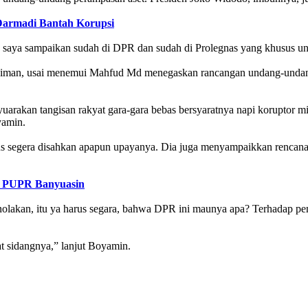
Darmadi Bantah Korupsi
a, saya sampaikan sudah di DPR dan sudah di Prolegnas yang khusus u
iman, usai menemui Mahfud Md menegaskan rancangan undang-undang p
.
rakan tangisan rakyat gara-gara bebas bersyaratnya napi koruptor mi
yamin.
segera disahkan apapun upayanya. Dia juga menyampaikkan rencana
k PUPR Banyuasin
nolakan, itu ya harus segara, bahwa DPR ini maunya apa? Terhadap pe
 sidangnya,” lanjut Boyamin.