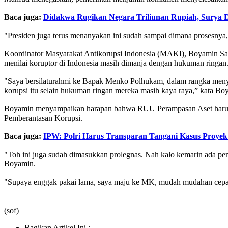
Baca juga:
Didakwa Rugikan Negara Triliunan Rupiah, Surya 
"Presiden juga terus menanyakan ini sudah sampai dimana prosesny
Koordinator Masyarakat Antikorupsi Indonesia (MAKI), Boyamin Sa
menilai koruptor di Indonesia masih dimanja dengan hukuman ringan
"Saya bersilaturahmi ke Bapak Menko Polhukam, dalam rangka menyua
korupsi itu selain hukuman ringan mereka masih kaya raya,” kata Bo
Boyamin menyampaikan harapan bahwa RUU Perampasan Aset harus 
Pemberantasan Korupsi.
Baca juga:
IPW: Polri Harus Transparan Tangani Kasus Proye
"Toh ini juga sudah dimasukkan prolegnas. Nah kalo kemarin ada pe
Boyamin.
"Supaya enggak pakai lama, saya maju ke MK, mudah mudahan cepat
(sof)
Bagikan Artikel Ini :