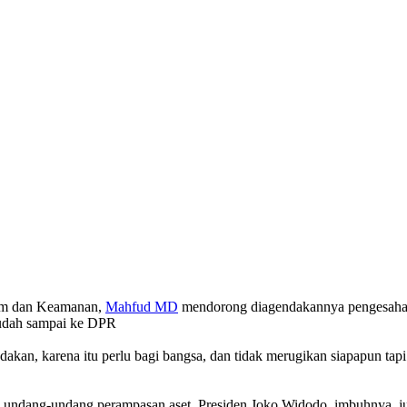
kum dan Keamanan,
Mahfud MD
mendorong diagendakannya pengesaha
sudah sampai ke DPR
ndakan, karena itu perlu bagi bangsa, dan tidak merugikan siapapun 
undang-undang perampasan aset. Presiden Joko Widodo, imbuhnya, j