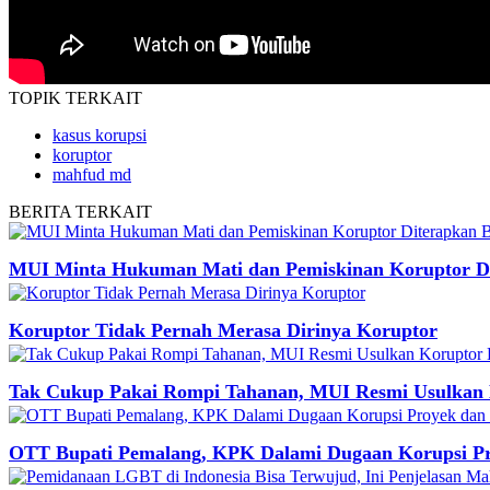
TOPIK
TERKAIT
kasus korupsi
koruptor
mahfud md
BERITA
TERKAIT
MUI Minta Hukuman Mati dan Pemiskinan Koruptor D
Koruptor Tidak Pernah Merasa Dirinya Koruptor
Tak Cukup Pakai Rompi Tahanan, MUI Resmi Usulkan
OTT Bupati Pemalang, KPK Dalami Dugaan Korupsi Pro