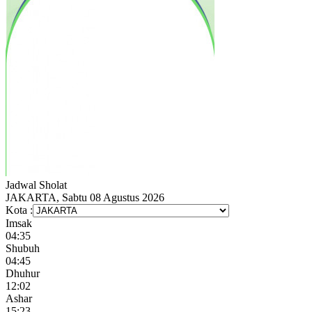
Jadwal
Sholat
JAKARTA, Sabtu 08 Agustus 2026
Kota :
Imsak
04:35
Shubuh
04:45
Dhuhur
12:02
Ashar
15:23