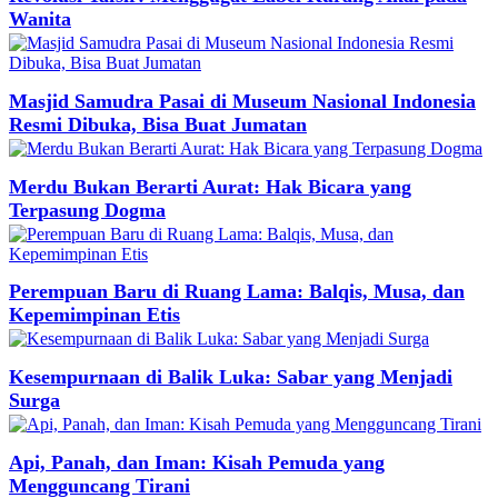
Wanita
Masjid Samudra Pasai di Museum Nasional Indonesia
Resmi Dibuka, Bisa Buat Jumatan
Merdu Bukan Berarti Aurat: Hak Bicara yang
Terpasung Dogma
Perempuan Baru di Ruang Lama: Balqis, Musa, dan
Kepemimpinan Etis
Kesempurnaan di Balik Luka: Sabar yang Menjadi
Surga
Api, Panah, dan Iman: Kisah Pemuda yang
Mengguncang Tirani