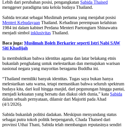
Lebih dari perubahan posisi, pengangkatan
Sabida Thaised
menggeser paradigma tata kelola budaya Thailand.
Sabida tercatat sebagai Muslimah pertama yang menjabat posisi
Menteri Kebudayaan
Thailand. Kehadiran perempuan kelahiran
1984 ini dalam kabinet Perdana Menteri Paetongtarn Shinawatra
menjadi simbol
inklusivitas
Thailand.
Baca juga:
Muslimah Boleh Berkarier seperti Istri Nabi SAW
Siti Khadijah
Ia membuktikan bahwa identitas agama dan latar belakang etnis
bukanlah penghalang untuk melestarikan dan memajukan warisan
nasional negara yang mayoritas beragama Buddha ini.
“Thailand memiliki banyak identitas. Tugas saya bukan hanya
melestarikan satu warna, tetapi memastikan bahwa seluruh spektrum
budaya kita, dari kuil hingga masjid, dari pegunungan hingga pantai,
menjadi kekuatan yang bersatu dan diakui oleh dunia,” kata
Sabida
dalam sebuah pernyataan, dilansir dari Majoriti pada Ahad
(4/1/2026).
Sabida bukanlah politisi dadakan. Meskipun menyandang status
sebagai putra tokoh politik berpengaruh, Chada Thaised dari
provinsi Uthai Thani, Sabida telah membangun reputasinya sendiri