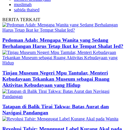
muslimah
sabida thaised
BERITA
TERKAIT
Pedoman Adab: Mengapa Wanita yang Sedang
Berhalangan Harus Tetap Ikut ke Tempat Shalat Ied?
Tinjau Museum Negeri Mpu Tantular, Menteri
Kebudayaan Tekankan Museum sebagai Ruang
Aktivitas Kebudayaan yang Hidup
Tatapan di Balik Tirai Takwa: Batas Aurat dan
Navigasi Pandangan
Revolusi Tafsir: Menggugat Label Kurang Akal pada