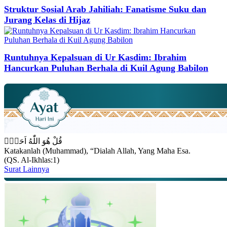
Struktur Sosial Arab Jahiliah: Fanatisme Suku dan
Jurang Kelas di Hijaz
Runtuhnya Kepalsuan di Ur Kasdim: Ibrahim
Hancurkan Puluhan Berhala di Kuil Agung Babilon
قُلْ هُوَ اللّٰهُ اَحَدٌۚ
Katakanlah (Muhammad), “Dialah Allah, Yang Maha Esa.
(QS. Al-Ikhlas:1)
Surat Lainnya