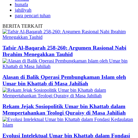
hunafa
jahiliyah
para pencari tuhan
BERITA
TERKAIT
Tafsir Al-Baqarah 258-260: Argumen Rasional Nabi
Ibrahim Menegakkan Tauhid
Alasan di Balik Operasi Pembungkaman Islam oleh
Umar bin Khattab di Masa Jahiliah
Rekam Jejak Sosiopolitik Umar bin Khattab dalam
Mempertahankan Teologi Quraisy di Masa Jahiliah
Evolusi Intelektual Umar bin Khattab dalam Fondasi