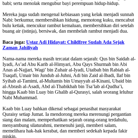
babi; serta menolak mengubur bayi perempuan hidup-hidup.
Mereka juga sudah mengenal kebiasaan yang kelak menjadi sunnah
Nabi: berkumur, membersihkan hidung, memotong kuku, mencabut
bulu ketiak, mencukur rambut kemaluan, membersihkan diri setelah
buang air (istinja), bersiwak, dan membelah rambut menjadi dua.
Baca juga:
Ustaz Adi Hidayat: Childfree Sudah Ada Sejak
Zaman Jahiliyah
Nama-nama mereka masih tercatat dalam sejarah: Qus bin Saidah al-
Iyadi, As’ad Abu Karib al-Himyari, Abu Qays Shurmah bin Abi
Anas al-Najjari, Wagi’ bin Zuhair al-Iyadi, Utaibah bin Rabiah al-
Tsaqafi, Umair bin Jundub al-Juhni, Adi bin Zaid al-Ibadi, Ilaf bin
Syihab al-Tamimi, al-Multamis bin Umayyah al-Kinani, Ubaid bin
al-Abrash al-Asadi, Abd al-Thabikhah bin Tsa’lab al-Qudha’i,
hingga Kaab bin Luay bin Ghalib al-Qurasyi, salah seorang leluhur
Nabi Muhammad.
Kaab bin Luay bahkan dikenal sebagai penasihat masyarakat
Quraisy setiap Jumat. Ia mendorong mereka merenungi pergantian
siang dan malam, memperhatikan sejarah orang-orang terdahulu,
menyambung silaturahmi, memenuhi janji, memberi salam,
memelihara hak-hak kerabat, dan memberi sedekah kepada fakir
miskin.