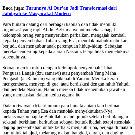
Baca juga:
Turunnya Al Qur’an Jadi Transformasi dari
Jahiliyah ke Masyarakat Modern
Para hunafa datang dari berbagai kabilah dan tidak memiliki
organisasi yang rapi. Abdul Aziz menyebut mereka sebagai
kelompok orang yang menyerukan perbaikan, mengajak kembali
kepada penyembahan Tuhan yang Esa, menolak mabuk-mabukan,
berjudi, dan mengubur anak perempuan hidup-hidup. Sebagian
mereka cenderung kepada ajaran Nasrani, tetapi tidak memeluknya
sepenuhnya.
Seruan mereka mirip dengan kelompok penyembah Tuhan
Penguasa Langit (dzu samawi) atau penyembah Yang Maha
Pengasih (al-Rahman) yang dikenal di Yaman. Mereka kerap
mengembara, menyepi di gua, atau berdiskusi dengan rahib Yahudi
dan pendeta Nasrani. Namun mereka tidak menemukan jawaban
yang memuaskan dalam kedua agama itu.
Dalam riwayat, ciri-ciri umum para hunafa antara lain beriman
kepada Tuhan yang Esa dan menolak menyekutukan-Nya;
melaksanakan haji ke Baitullah; mandi junub setelah berhubungan
seksual; berkhitan; berkurban sebagai bentuk ibadah tetapi menolak
daging persembahan untuk berhala; menjauhi riba, berjaga di malam
hari untuk tahajud, melarang makan bangkai, darah, dan daging