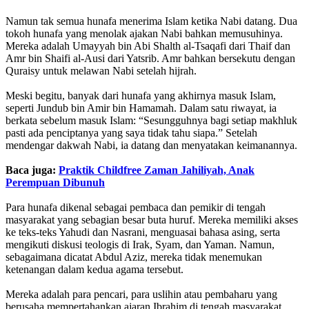
Namun tak semua hunafa menerima Islam ketika Nabi datang. Dua
tokoh hunafa yang menolak ajakan Nabi bahkan memusuhinya.
Mereka adalah Umayyah bin Abi Shalth al-Tsaqafi dari Thaif dan
Amr bin Shaifi al-Ausi dari Yatsrib. Amr bahkan bersekutu dengan
Quraisy untuk melawan Nabi setelah hijrah.
Meski begitu, banyak dari hunafa yang akhirnya masuk Islam,
seperti Jundub bin Amir bin Hamamah. Dalam satu riwayat, ia
berkata sebelum masuk Islam: “Sesungguhnya bagi setiap makhluk
pasti ada penciptanya yang saya tidak tahu siapa.” Setelah
mendengar dakwah Nabi, ia datang dan menyatakan keimanannya.
Baca juga:
Praktik Childfree Zaman Jahiliyah, Anak
Perempuan Dibunuh
Para hunafa dikenal sebagai pembaca dan pemikir di tengah
masyarakat yang sebagian besar buta huruf. Mereka memiliki akses
ke teks-teks Yahudi dan Nasrani, menguasai bahasa asing, serta
mengikuti diskusi teologis di Irak, Syam, dan Yaman. Namun,
sebagaimana dicatat Abdul Aziz, mereka tidak menemukan
ketenangan dalam kedua agama tersebut.
Mereka adalah para pencari, para uslihin atau pembaharu yang
berusaha mempertahankan ajaran Ibrahim di tengah masyarakat