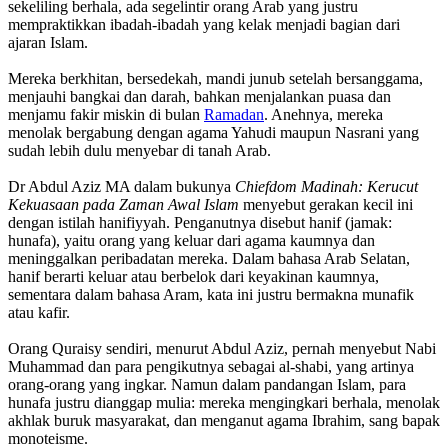
sekeliling berhala, ada segelintir orang Arab yang justru
mempraktikkan ibadah-ibadah yang kelak menjadi bagian dari
ajaran Islam.
Mereka berkhitan, bersedekah, mandi junub setelah bersanggama,
menjauhi bangkai dan darah, bahkan menjalankan puasa dan
menjamu fakir miskin di bulan
Ramadan
. Anehnya, mereka
menolak bergabung dengan agama Yahudi maupun Nasrani yang
sudah lebih dulu menyebar di tanah Arab.
Dr Abdul Aziz MA dalam bukunya
Chiefdom Madinah: Kerucut
Kekuasaan pada Zaman Awal Islam
menyebut gerakan kecil ini
dengan istilah hanifiyyah. Penganutnya disebut hanif (jamak:
hunafa), yaitu orang yang keluar dari agama kaumnya dan
meninggalkan peribadatan mereka. Dalam bahasa Arab Selatan,
hanif berarti keluar atau berbelok dari keyakinan kaumnya,
sementara dalam bahasa Aram, kata ini justru bermakna munafik
atau kafir.
Orang Quraisy sendiri, menurut Abdul Aziz, pernah menyebut Nabi
Muhammad dan para pengikutnya sebagai al-shabi, yang artinya
orang-orang yang ingkar. Namun dalam pandangan Islam, para
hunafa justru dianggap mulia: mereka mengingkari berhala, menolak
akhlak buruk masyarakat, dan menganut agama Ibrahim, sang bapak
monoteisme.