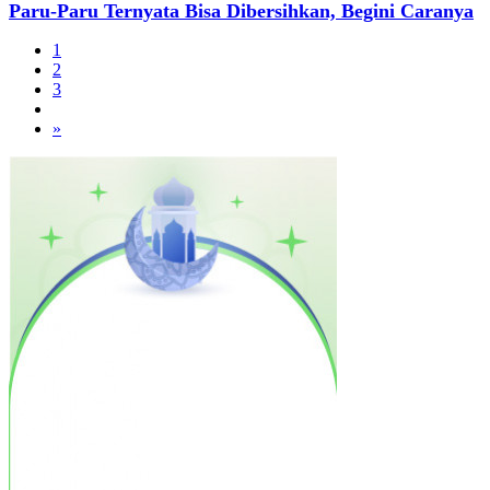
Paru-Paru Ternyata Bisa Dibersihkan, Begini Caranya
1
2
3
»