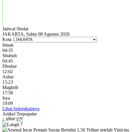
Jadwal
Sholat
JAKARTA, Sabtu 08 Agustus 2026
Kota :
Imsak
04:35
Shubuh
04:45
Dhuhur
12:02
Ashar
15:23
Maghrib
17:58
Isya
19:09
Lihat Selengkapnya
Artikel
Terpopuler